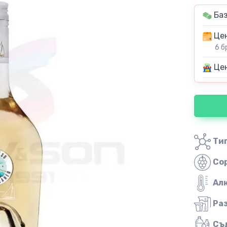
Баз
Цен
6 б
Цен
Тип
Со
Ал
Ра
Съ