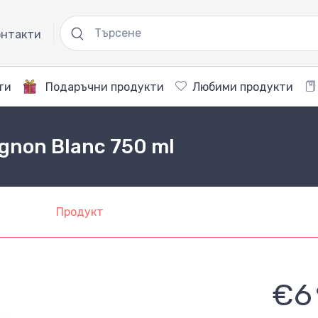
нтакти
ти
Подаръчни продукти
Любими продукти
gnon Blanc 750 ml
Продукт
€6