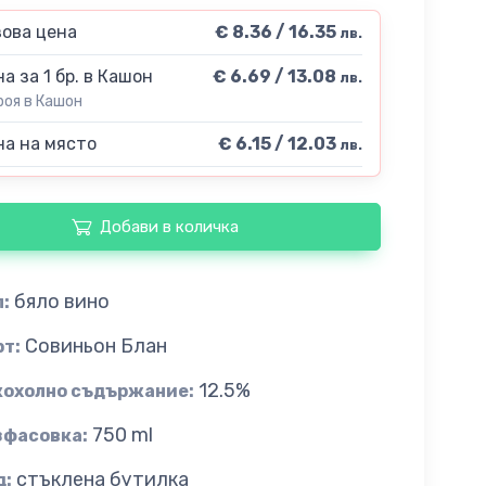
ова цена
€ 8.36 / 16.35
лв.
а за 1 бр. в Кашон
€ 6.69 / 13.08
лв.
роя в Кашон
а на място
€ 6.15 / 12.03
лв.
Добави в количка
бяло вино
:
Совиньон Блан
рт:
12.5%
кохолно съдържание:
750 ml
зфасовка:
стъклена бутилка
д: