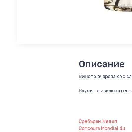
Описание
Виното очарова със зл
Вкусът e изключително
Сребърен Медал
Concours Mondial du