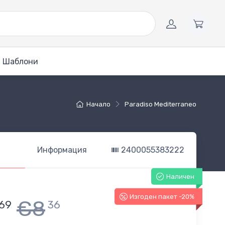
Шаблони
Начало
Paradiso Mediterraneo
Информация
2400055383222
Наличен
Изгоден пакет -20%
€8
69
36