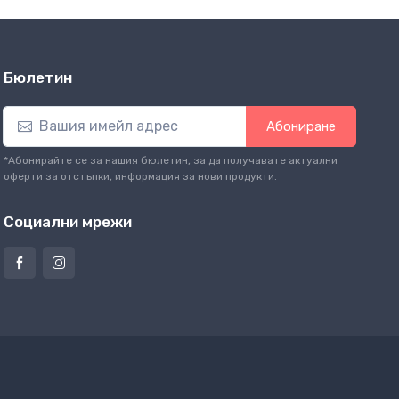
Бюлетин
Абониране
*Абонирайте се за нашия бюлетин, за да получавате актуални
оферти за отстъпки, информация за нови продукти.
Социални мрежи