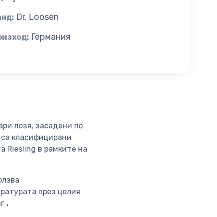
Dr. Loosen
анд:
Германия
оизход:
тари лозя, засадени по
е са класифицирани
а Riesling в рамките на
олзва
ературата през целия
нг
.