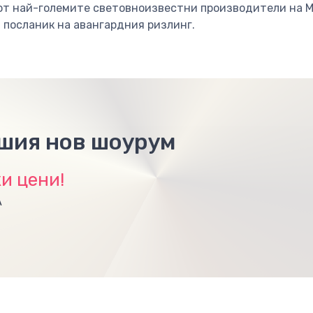
т най-големите световноизвестни производители на Mosel
и посланик на авангардния ризлинг.
ашия нов шоурум
и цени!
А