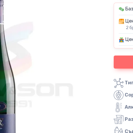
Баз
Цен
2 б
Цен
Тип
Со
Ал
Ра
Съ