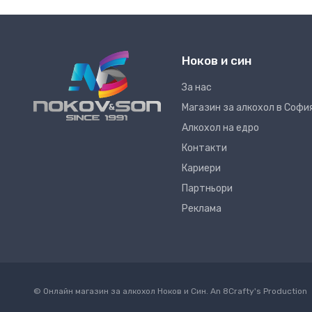
Ноков и син
За нас
Магазин за алкохол в Софи
Алкохол на едро
Контакти
Кариери
Партньори
Реклама
© Онлайн магазин за алкохол Ноков и Син. An
8Crafty
's Production