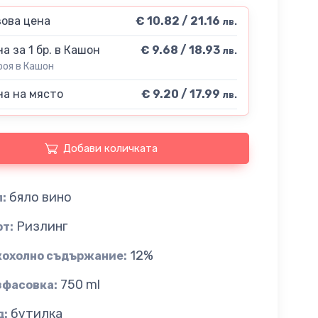
ова цена
€ 10.82 / 21.16
лв.
а за 1 бр. в Кашон
€ 9.68 / 18.93
лв.
роя в Кашон
а на място
€ 9.20 / 17.99
лв.
Добави количката
бяло вино
:
Ризлинг
рт:
12%
кохолно съдържание:
750 ml
зфасовка:
бутилка
д: