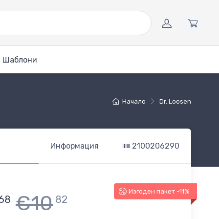
Шаблони
Начало
Dr. Loosen
Информация
2100206290
Изгоден пакет -11%
€10
68
82