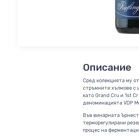
Описание
Сред колекцията му от б
стръмните хълмове с ш
като Grand Cru и 1st C
деноминацията VDP M
Във винарната Ърнест
терморегулирани резе
процес на ферментаци