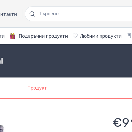
нтакти
ти
Подаръчни продукти
Любими продукти
l
Продукт
€9