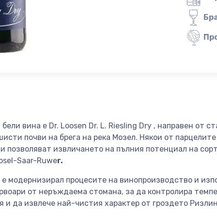
Бр
Пр
ели вина е Dr. Loosen Dr. L. Riesling Dry , направен от с
исти почви на брега на река Мозел. Някои от парцелит
r и позволяват извличането на пълния потенциал на сорт
osel-Saar-Ruwe
r.
 е модернизирал процесите на винопроизводство и изп
рвоари от неръждаема стомана, за да контролира темп
я и да извлече най-чистия характер от гроздето Ризли