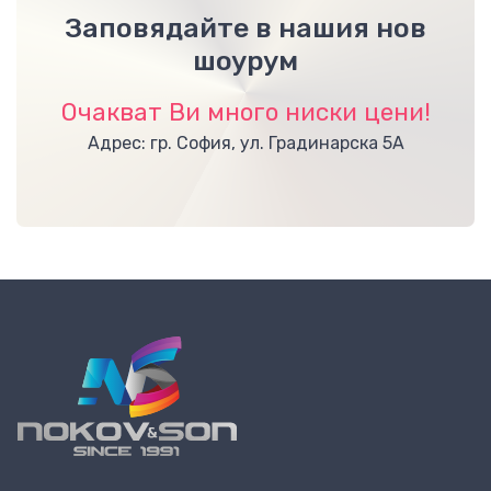
Заповядайте в нашия нов
шоурум
Очакват Ви много ниски цени!
Адрес: гр. София, ул. Градинарска 5А