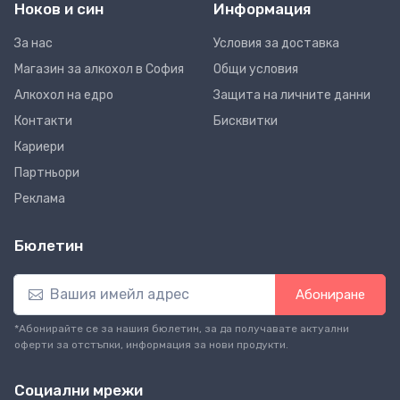
Ноков и син
Информация
За нас
Условия за доставка
Магазин за алкохол в София
Общи условия
Алкохол на едро
Защита на личните данни
Контакти
Бисквитки
Кариери
Партньори
Реклама
Бюлетин
Абониране
*Абонирайте се за нашия бюлетин, за да получавате актуални
оферти за отстъпки, информация за нови продукти.
Социални мрежи