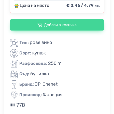
Цена на място
€ 2.45 / 4.79
лв.
Добави в количка
розе вино
Тип:
купаж
Сорт:
250 ml
Разфасовка:
бутилка
Съд:
JP. Chenet
Бранд:
Франция
Произход:
778