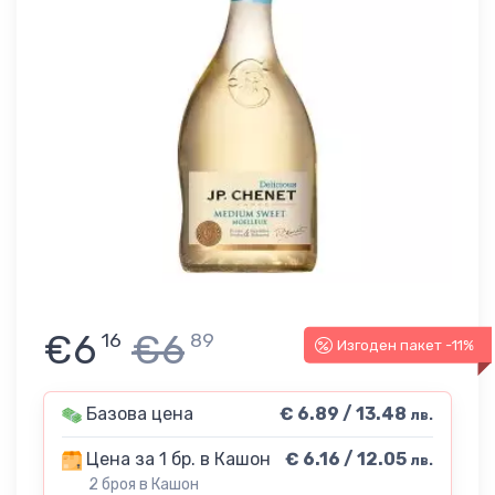
€6
€6
16
89
Изгоден пакет -11%
Базова цена
€ 6.89 / 13.48
лв.
Цена за 1 бр. в Кашон
€ 6.16 / 12.05
лв.
2 броя в Кашон