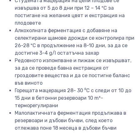
Студената мацерация на цели плодове се
извършва от 5 до 8 дни при 12 – 14 ºC за
постигане на желания цвят и екстракция на
плодовете
Алкохолната ферментация с добавяне на
селектирани щамове дрожди се контролира при
26-28 ºC в продължение на 8-10 дни, за да се
достигне 3-4 g/l остатъчна захар
Редовното изпомпване и пижаж се извършват,
за да се проведе бавна екстракция от
гроздовите вещества и да се постигне баланс
във виното
Горещата мацерация 28- 30 ⁰C с следи от 10 до
15 дни в бетонни резервоари 10 m³-
терморегулирани
Малолактичната ферментация продължава в
резервоари и дъбови бъчви, след което
отлежава поне 18 месеца в дъбови бъчви