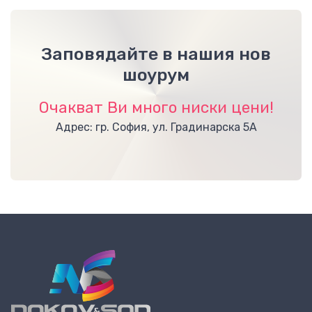
Заповядайте в нашия нов
шоурум
Очакват Ви много ниски цени!
Адрес: гр. София, ул. Градинарска 5А