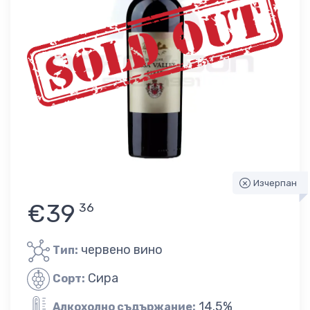
Изчерпан
€39
36
червено вино
Тип:
Сира
Сорт:
14.5%
Алкохолно съдържание: