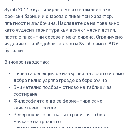
Syrah 2017 е култивиран с много внимание във
френски барици и очарова с пикантен характер,
плътност и дълбочина. Насладете се на това вино
като чудесна гарнитура към всички месни ястия,
паста с пикантни сосове и меки сирена. Ограничено
издание от най-добрите колети Syrah само с 3176
бутилки.
Винопроизводство:
Първата селекция се извършва на лозето и само
добро пълно узряло грозде се бере ръчно
Внимателно подбран отново на таблици за
сортиране
Философията е да се ферментира само
качествено грозде
Резервоарите се пълнят гравитачно без
мачкане на гроздето.