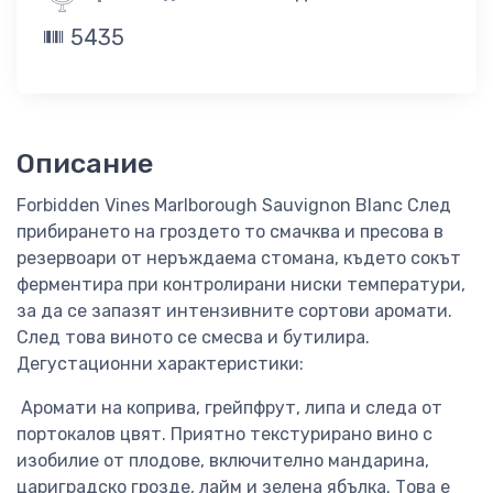
5435
Описание
Forbidden Vines Marlborough Sauvignon Blanc След
прибирането на гроздето то смачква и пресова в
резервоари от неръждаема стомана, където сокът
ферментира при контролирани ниски температури,
за да се запазят интензивните сортови аромати.
След това виното се смесва и бутилира.
Дегустационни характеристики:
Аромати на коприва, грейпфрут, липа и следа от
портокалов цвят. Приятно текстурирано вино с
изобилие от плодове, включително мандарина,
цариградско грозде, лайм и зелена ябълка. Това е