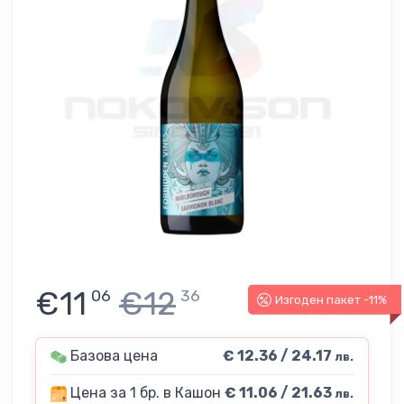
€11
€12
06
36
Изгоден пакет -11%
Базова цена
€ 12.36 / 24.17
лв.
Цена за 1 бр. в Кашон
€ 11.06 / 21.63
лв.