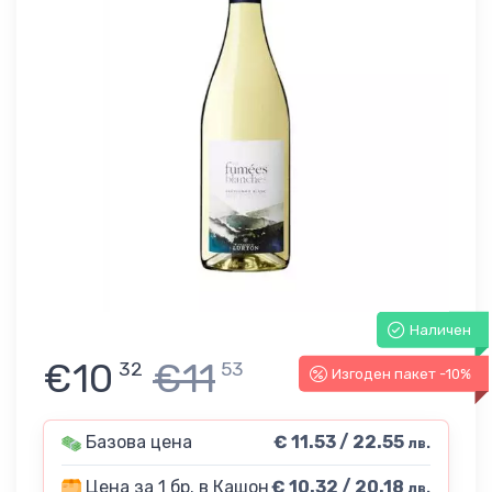
Наличен
€10
€11
32
53
Изгоден пакет -10%
Базова цена
€ 11.53 / 22.55
лв.
Цена за 1 бр. в Кашон
€ 10.32 / 20.18
лв.