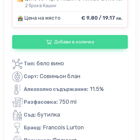
2 броя в Кашон
Цена на място
€ 9.80 / 19.17
лв.
Добави в количка
бяло вино
Тип:
Совиньон блан
Сорт:
11.5%
Алкохолно съдържание:
750 ml
Разфасовка:
бутилка
Съд:
Francois Lurton
Бранд: