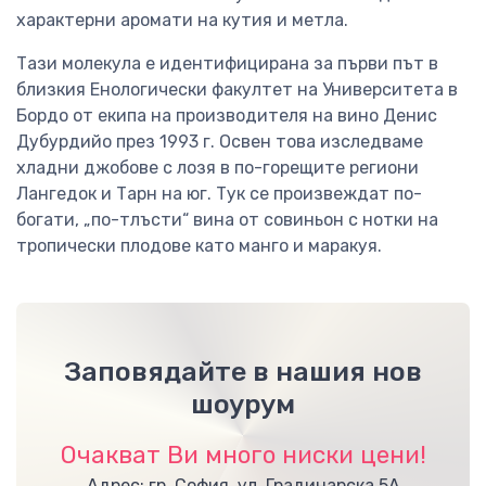
характерни аромати на кутия и метла.
Тази молекула е идентифицирана за първи път в
близкия Енологически факултет на Университета в
Бордо от екипа на производителя на вино Денис
Дубурдийо през 1993 г. Освен това изследваме
хладни джобове с лозя в по-горещите региони
Лангедок и Тарн на юг. Тук се произвеждат по-
богати, „по-тлъсти“ вина от совиньон с нотки на
тропически плодове като манго и маракуя.
Заповядайте в нашия нов
шоурум
Очакват Ви много ниски цени!
Адрес: гр. София, ул. Градинарска 5А