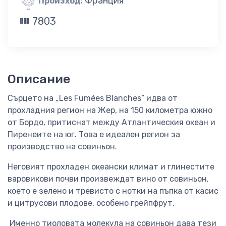
Франция
Произход:
7803
Описание
Сърцето на „Les Fumées Blanches“ идва от
прохладния регион на Жер, на 150 километра южно
от Бордо, притиснат между Атлантическия океан и
Пиренеите на юг. Това е идеален регион за
производство на совиньон.
Неговият прохладен океански климат и глинестите
варовикови почви произвеждат вино от совиньон,
което е зелено и тревисто с нотки на пъпка от касис
и цитрусови плодове, особено грейпфрут.
Именно тиоловата молекула на совиньон дава тези