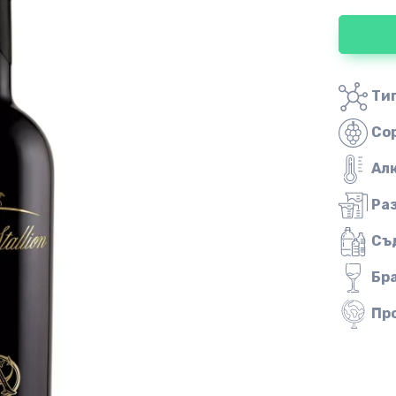
Тип
Со
Ал
Ра
Съ
Бр
Пр