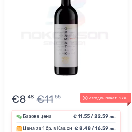
€8
€11
48
55
Изгоден пакет -27%
Базова цена
€ 11.55 / 22.59
лв.
Цена за 1 бр. в Кашон
€ 8.48 / 16.59
лв.