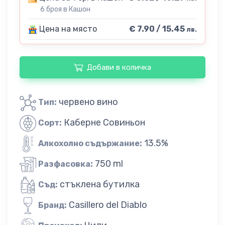
6 броя в Кашон
Цена на място
€ 7.90 / 15.45
лв.
Добави в количка
червено вино
Тип:
Каберне Совиньон
Сорт:
13.5%
Алкохолно съдържание:
750 ml
Разфасовка:
стъклена бутилка
Съд:
Casillero del Diablo
Бранд: