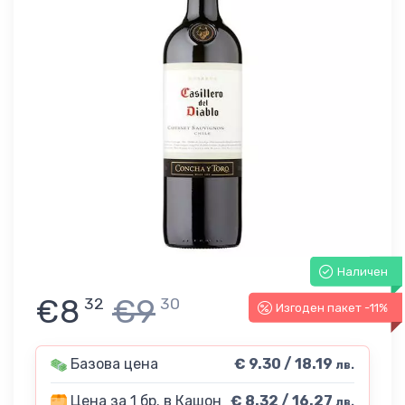
Наличен
€8
€9
32
30
Изгоден пакет -11%
Базова цена
€ 9.30 / 18.19
лв.
Цена за 1 бр. в Кашон
€ 8.32 / 16.27
лв.