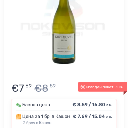
€7
€8
69
59
Изгоден пакет -10%
Базова цена
€ 8.59 / 16.80
лв.
Цена за 1 бр. в Кашон
€ 7.69 / 15.04
лв.
2 броя в Кашон