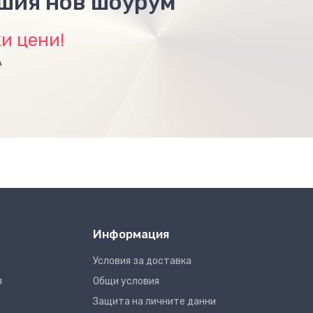
ашия нов шоурум
и цени!
А
Информация
Условия за доставка
я
Общи условия
Защита на личните данни