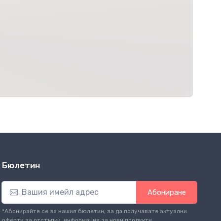
Бюлетин
Абониране
*Абонирайте се за нашия бюлетин, за да получавате актуални
оферти за отстъпки, информация за нови продукти.