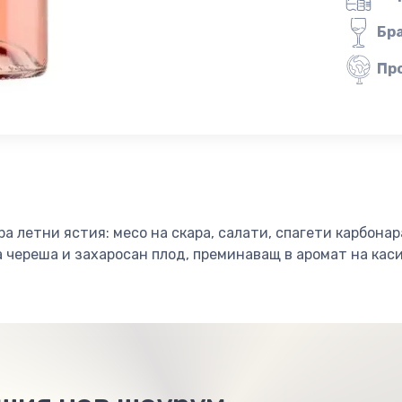
Бр
Пр
а летни ястия: месо на скара, салати, спагети карбонар
а череша и захаросан плод, преминаващ в аромат на каси