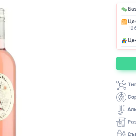
Баз
Цен
12 
Цен
Тип
Со
Ал
Ра
Съ