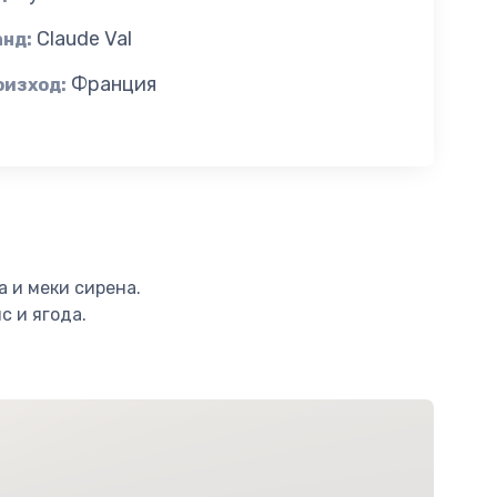
Claude Val
анд:
Франция
оизход:
а и меки сирена.
с и ягода.