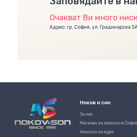
Заповядайте в н
Очакват Ви много ниск
Адрес: гр. София, ул. Градинарска 5
Ноков и син
За нас
Магазин за алкохол в Софи
Алкохол на едро