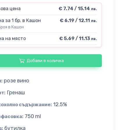
ова цена
€ 7.74 / 15.14
лв.
а за 1 бр. в Кашон
€ 6.19 / 12.11
лв.
броя в Кашон
а на място
€ 5.69 / 11.13
лв.
Добави в количка
розе вино
:
Гренаш
рт:
12.5%
кохолно съдържание:
750 ml
зфасовка:
бутилка
д: