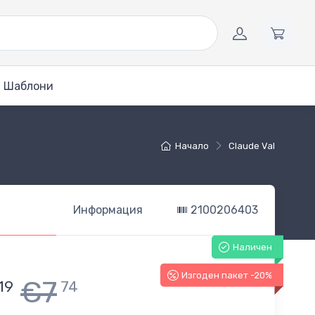
Шаблони
Начало
Claude Val
Информация
2100206403
Наличен
Изгоден пакет -20%
€7
19
74