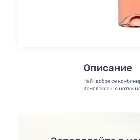
Описание
Най-добрe сe комбинир
Комплексен, с нотки н