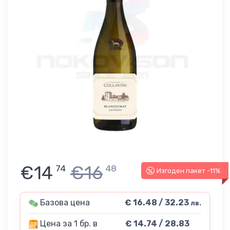
€14
€16
74
48
Изгоден пакет -11%
Базова цена
€ 16.48 / 32.23
лв.
Цена за 1 бр. в
€ 14.74 / 28.83