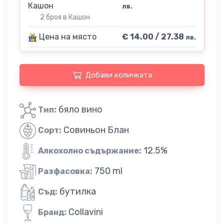
Кашон
лв.
2 броя в Кашон
Цена на място
€ 14.00 / 27.38
лв.
Добави количката
бяло вино
Тип:
Совиньон Блан
Сорт:
12.5%
Алкохолно съдържание:
750 ml
Разфасовка:
бутилка
Съд:
Collavini
Бранд: