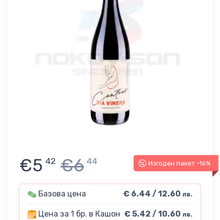
€5
€6
42
44
Изгоден пакет -16%
Базова цена
€ 6.44 / 12.60
лв.
Цена за 1 бр. в Кашон
€ 5.42 / 10.60
лв.