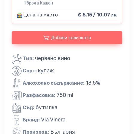
1 броя в Кашон
Цена на място
€ 5.15 / 10.07
лв.
Добави количката
червено вино
Тип:
купаж
Сорт:
13.5%
Алкохолно съдържание:
750 ml
Разфасовка:
бутилка
Съд:
Via Vinera
Бранд:
България
Произход: