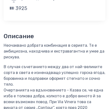
3925
Описание
Неочаквано добрата комбинация в серията. Тя е
амбициозна, находчива и екстравагантна и умее да
рискува.
В случая съчетанието между два от най-великите
сорта в света е изненадващо успешно: горска ягода,
боровинка и подправки оформят стегнато и сочно
тяло.
Очертанията на вдъхновението - Казва се, че една
изба е толкова добра, колкото е добро виното й за
всеки възможен повод. При Via Vinera това са
вината от серия „Contour”, която през 2020