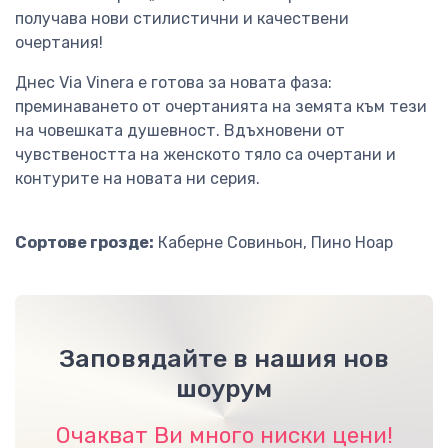
получава нови стилистични и качествени
очертания!
Днес Via Vinerа е готова за новата фаза:
преминаването от очертанията на земята към тези
на човешката душевност. Вдъхновени от
чувствеността на женското тяло са очертани и
контурите на новата ни серия.
Сортове грозде:
Каберне Совиньон, Пино Ноар
Заповядайте в нашия нов
шоурум
Очакват Ви много ниски цени!