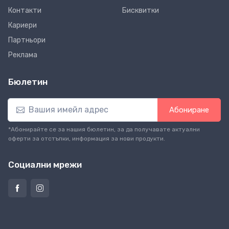
Контакти
Бисквитки
Кариери
Партньори
Реклама
Бюлетин
Абониране
*Абонирайте се за нашия бюлетин, за да получавате актуални
оферти за отстъпки, информация за нови продукти.
Социални мрежи