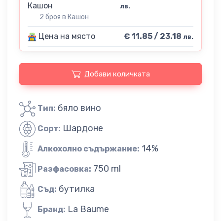
Кашон
лв.
2 броя в Кашон
Цена на място
€ 11.85 / 23.18
лв.
Добави количката
бяло вино
Тип:
Шардоне
Сорт:
14%
Алкохолно съдържание:
750 ml
Разфасовка:
бутилка
Съд:
La Baume
Бранд: