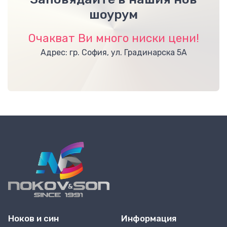
шоурум
Очакват Ви много ниски цени!
Адрес: гр. София, ул. Градинарска 5А
Ноков и син
Информация