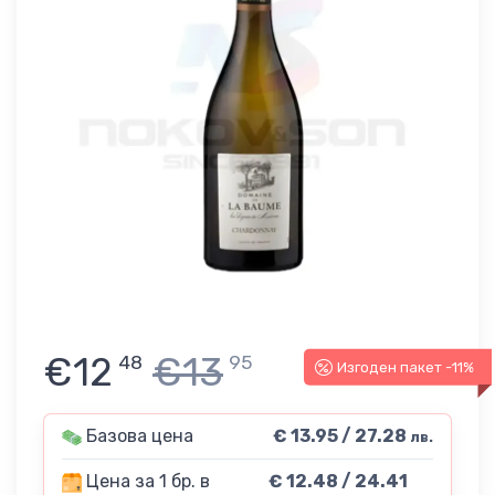
€12
€13
48
95
Изгоден пакет -11%
Базова цена
€ 13.95 / 27.28
лв.
Цена за 1 бр. в
€ 12.48 / 24.41