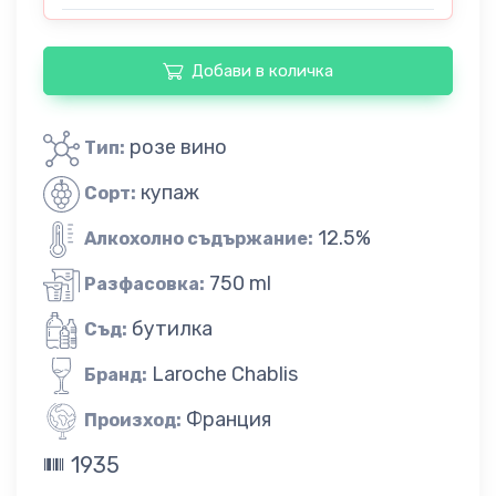
Добави в количка
розе вино
Тип:
купаж
Сорт:
12.5%
Алкохолно съдържание:
750 ml
Разфасовка:
бутилка
Съд:
Laroche Chablis
Бранд:
Франция
Произход:
1935