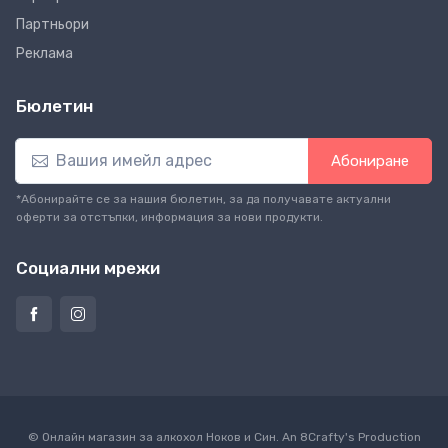
Партньори
Реклама
Бюлетин
Абониране
*Абонирайте се за нашия бюлетин, за да получавате актуални
оферти за отстъпки, информация за нови продукти.
Социални мрежи
© Онлайн магазин за алкохол Ноков и Син. An
8Crafty
's Production