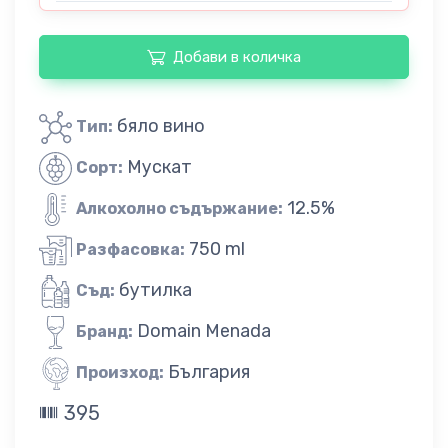
Добави в количка
бяло вино
Тип:
Мускат
Сорт:
12.5%
Алкохолно съдържание:
750 ml
Разфасовка:
бутилка
Съд:
Domain Menada
Бранд:
България
Произход:
395