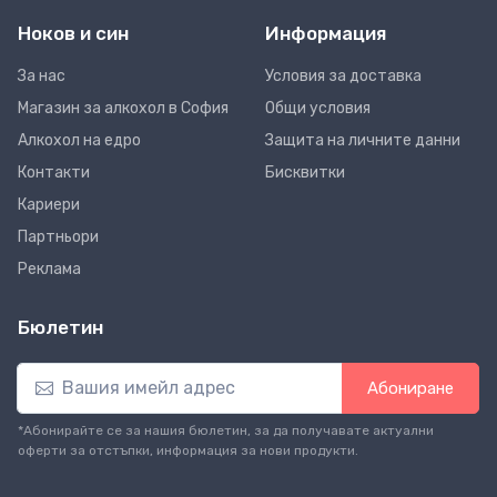
Ноков и син
Информация
За нас
Условия за доставка
Магазин за алкохол в София
Общи условия
Алкохол на едро
Защита на личните данни
Контакти
Бисквитки
Кариери
Партньори
Реклама
Бюлетин
Абониране
*Абонирайте се за нашия бюлетин, за да получавате актуални
оферти за отстъпки, информация за нови продукти.