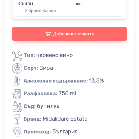
Кашон
лв.
2 броя в Кашон
Добави количката
червено вино
Тип:
Сира
Сорт:
13.5%
Алкохолно съдържание:
750 ml
Разфасовка:
бутилка
Съд:
Midalidare Estate
Бранд:
България
Произход: