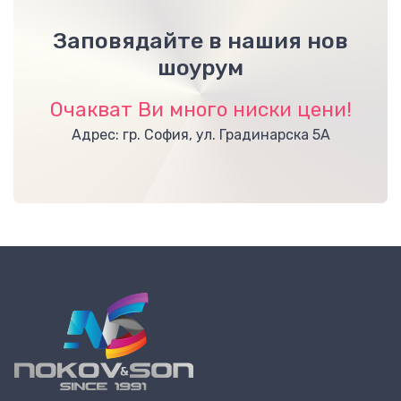
Заповядайте в нашия нов
шоурум
Очакват Ви много ниски цени!
Адрес: гр. София, ул. Градинарска 5А