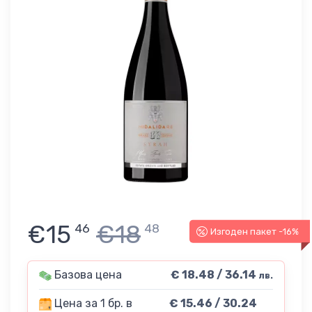
€15
€18
46
48
Изгоден пакет -16%
Базова цена
€ 18.48 / 36.14
лв.
Цена за 1 бр. в
€ 15.46 / 30.24