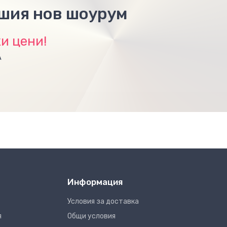
ашия нов шоурум
и цени!
А
Информация
Условия за доставка
я
Общи условия