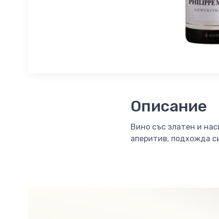
Описание
Вино със златен и нас
аперитив, подхожда си