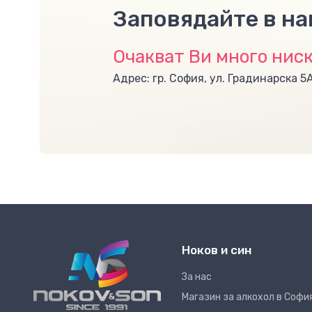
Заповядайте в н
Очакват Ви много ниск
Адрес: гр. София, ул. Градинарска 5
Ноков и син
За нас
Магазин за алкохол в Софи