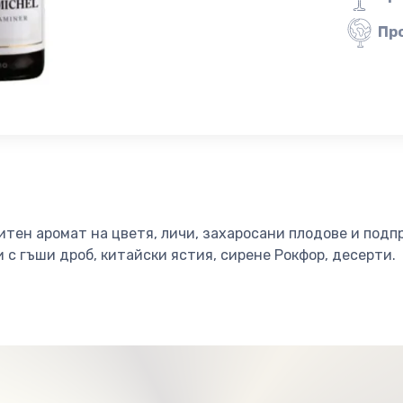
Пр
итен аромат на цветя, личи, захаросани плодове и подп
 с гъши дроб, китайски ястия, сирене Рокфор, десерти.