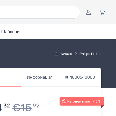
Шаблони
Начало
Philipe Michel
Информация
1000540000
Изгоден пакет -10%
4
€15
32
92