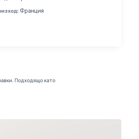
Франция
оизход:
равки. Подходящо като