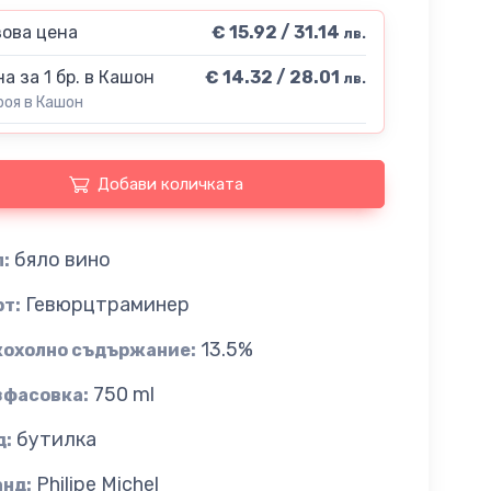
ова цена
€ 15.92 / 31.14
лв.
а за 1 бр. в Кашон
€ 14.32 / 28.01
лв.
роя в Кашон
Добави количката
бяло вино
:
Гевюрцтраминер
рт:
13.5%
кохолно съдържание:
750 ml
зфасовка:
бутилка
д:
Philipe Michel
анд: