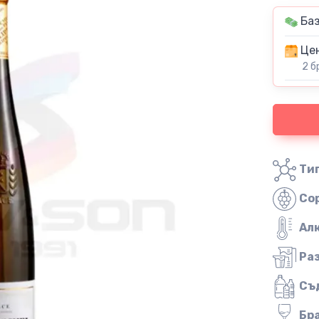
Баз
Цен
2 б
Тип
Со
Ал
Ра
Съ
Бр