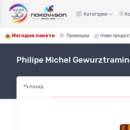
Категории
Ко
Изгодни пакети
Промоции
Нови продук
Philipe Michel Gewurztramin
Назад