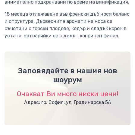
внимателно подхранвани по време на винификация.
18 месеца отлежаване във френски дъб носи баланс
и структура. Дървесните аромати на носа са
съчетани с горски плодове, кедър и сладък корен в
устата, затваряйки се с дълъг, копринен финал.
Заповядайте в нашия нов
шоурум
Очакват Ви много ниски цени!
Адрес: гр. София, ул. Градинарска 5А