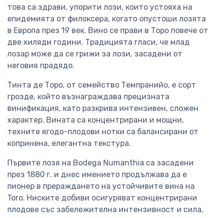
това са здрави, упорити лози, които устояха на
епидемията от филоксера, когато опустоши лозята
в Европа през 19 век. Вино се прави в Торо повече от
две хиляди години. Традицията гласи, че млад
лозар може да се грижи за лози, засадени от
неговия прадядо.
Тинта де Торо, от семейство Темпранийо, е сорт
грозде, който възнаграждава прецизната
винификация, като разкрива интензивен, сложен
характер. Вината са концентрирани и мощни,
техните ягодо-плодови нотки са балансирани от
копринена, елегантна текстура.
Първите лозя на Bodega Numanthia са засадени
през 1880 г. и днес имението продължава да е
пионер в прераждането на устойчивите вина на
Toro. Ниските добиви осигуряват концентрирани
плодове със забележителна интензивност и сила,