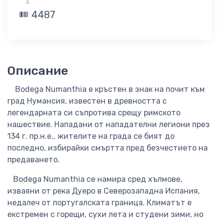
4487
Описание
Bodega Numanthia е кръстен в знак на почит към
град Нумансия, известен в древността с
легендарната си съпротива срещу римското
нашествие. Нападани от нападателни легиони през
134 г. пр.н.е., жителите на града се бият до
последно, избирайки смъртта пред безчестието на
предаването.
Bodega Numanthia се намира сред хълмове,
изваяни от река Дуеро в Северозападна Испания,
недалеч от португалската граница. Климатът е
екстремен с горещи, сухи лета и студени зими, но