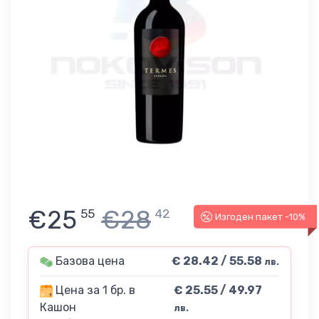
€25
€28
55
42
Изгоден пакет -10%
Базова цена
€ 28.42 / 55.58
лв.
Цена за 1 бр. в
€ 25.55 / 49.97
Кашон
лв.