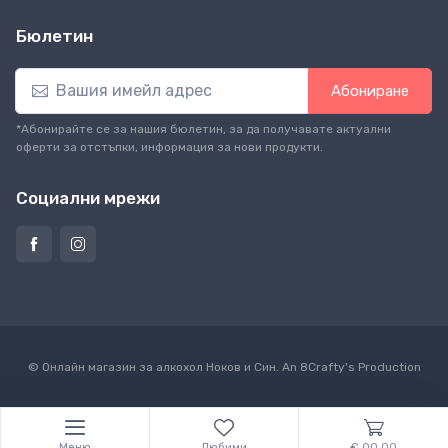
Бюлетин
Абониране
*Абонирайте се за нашия бюлетин, за да получавате актуални
оферти за отстъпки, информация за нови продукти.
Социални мрежи
© Онлайн магазин за алкохол Ноков и Син. An
8Crafty
's Production
Меню
Любими
€ 00.00