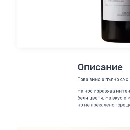
Описание
Това вино е пълно съ
На нос изразява интен
бели цветя. На вкус е
но не прекалено горещ