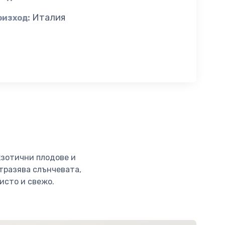
Италия
оизход:
кзотични плодове и
отразява слънчевата,
чисто и свежо.