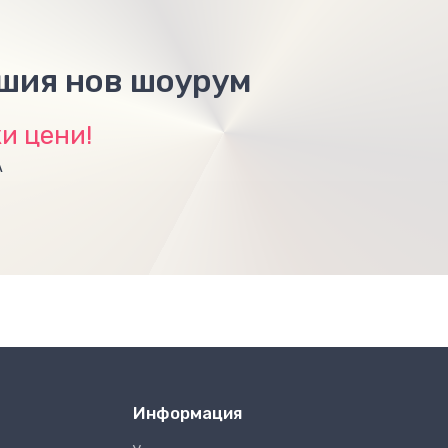
ашия нов шоурум
и цени!
А
Информация