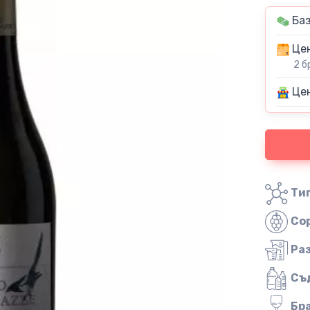
Баз
Цен
2 б
Цен
Тип
Со
Ра
Съ
Бр