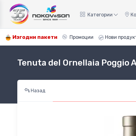
Категории
Ко
Изгодни пакети
Промоции
Нови продук
Tenuta del Ornellaia Poggio 
Назад