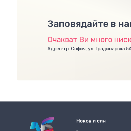
Заповядайте в н
Очакват Ви много ниск
Адрес: гр. София, ул. Градинарска 5
Ноков и син