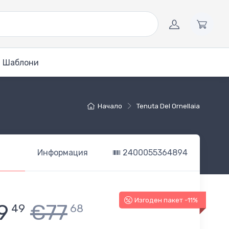
Шаблони
Начало
Tenuta Del Ornellaia
Информация
2400055364894
Изгоден пакет -11%
9
€77
49
68