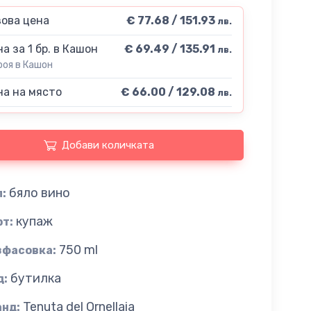
ова цена
€ 77.68 / 151.93
лв.
а за 1 бр. в Кашон
€ 69.49 / 135.91
лв.
роя в Кашон
а на място
€ 66.00 / 129.08
лв.
Добави количката
бяло вино
:
купаж
рт:
750 ml
зфасовка:
бутилка
д:
Tenuta del Ornellaia
анд: