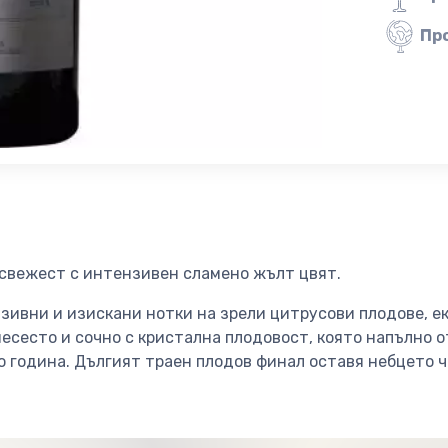
Пр
с свежест с интензивен сламено жълт цвят.
зивни и изискани нотки на зрели цитрусови плодове, е
 месесто и сочно с кристална плодовост, която напълно 
о година. Дългият траен плодов финал оставя небцето 