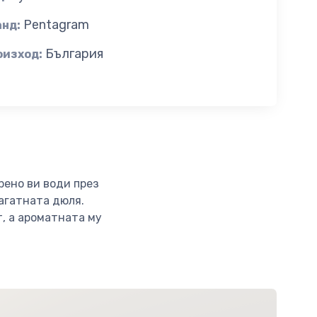
Pentagram
анд:
България
оизход:
рено ви води през
агатната дюля.
, а ароматната му