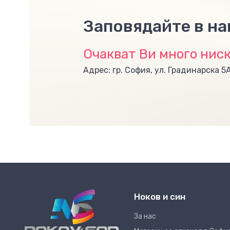
Заповядайте в н
Очакват Ви много ниск
Адрес: гр. София, ул. Градинарска 5
Ноков и син
За нас