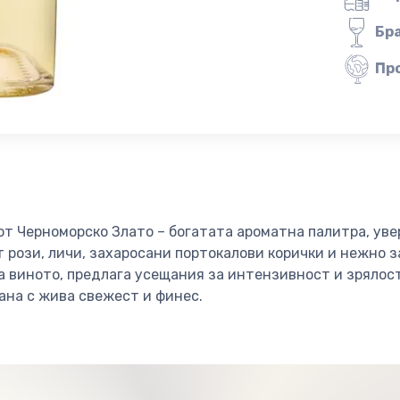
Бр
Пр
т Черноморско Злато – богатата ароматна палитра, уве
 рози, личи, захаросани портокалови корички и нежно з
 виното, предлага усещания за интензивност и зрялост
ана с жива свежест и финес.