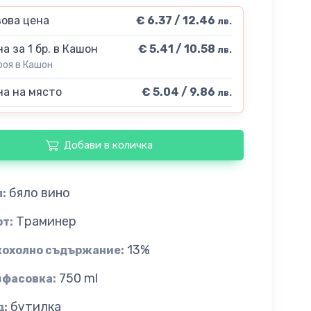
ова цена
€ 6.37 / 12.46
лв.
а за 1 бр. в Кашон
€ 5.41 / 10.58
лв.
роя в Кашон
а на място
€ 5.04 / 9.86
лв.
Добави в количка
бяло вино
:
Траминер
рт:
13%
кохолно съдържание:
750 ml
зфасовка:
бутилка
д: