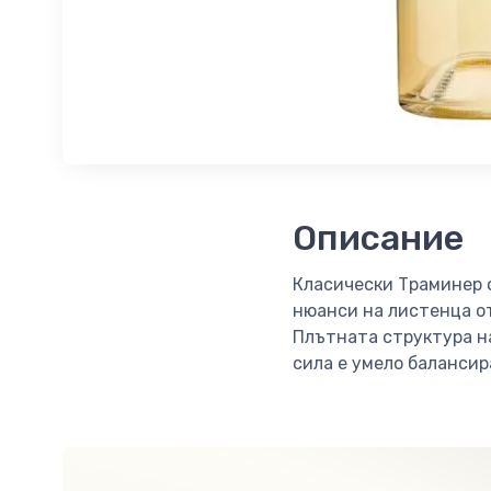
Описание
Класически Траминер о
нюанси на листенца от
Плътната структура на
сила е умело балансир