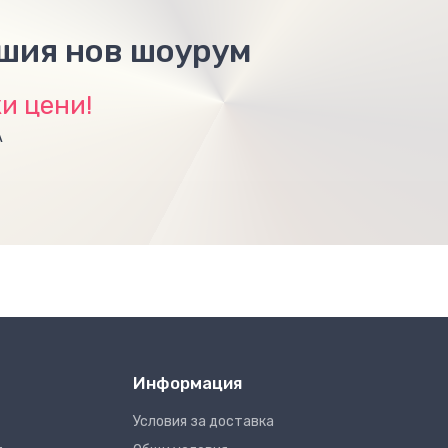
ашия нов шоурум
и цени!
А
Информация
Условия за доставка