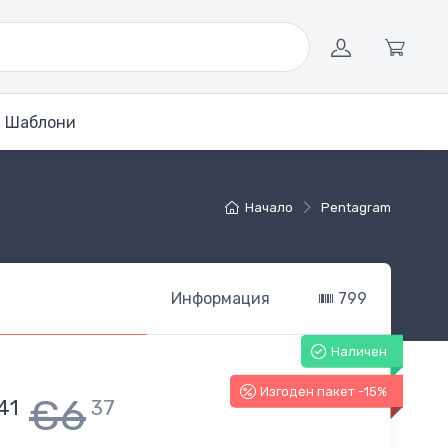
Шаблони
Начало
Pentagram
Информация
799
Наличен
Изгоден пакет -15%
€6
41
37