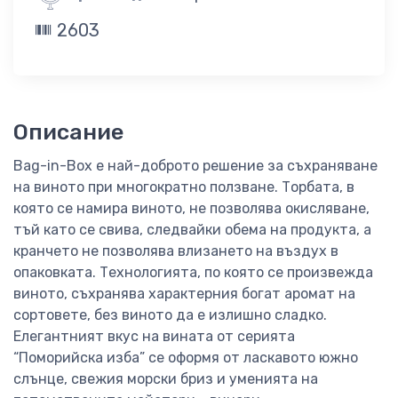
2603
Описание
Bag-in-Box е най-доброто решение за съхраняване
на виното при многократно ползване. Торбата, в
която се намира виното, не позволява окисляване,
тъй като се свива, следвайки обема на продукта, а
кранчето не позволява влизането на въздух в
опаковката. Технологията, по която се произвежда
виното, съхранява характерния богат аромат на
сортовете, без виното да е излишно сладко.
Елегантният вкус на вината от серията
“Поморийска изба” се оформя от ласкавото южно
слънце, свежия морски бриз и уменията на