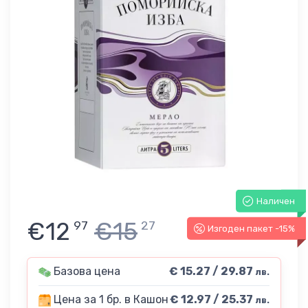
Наличен
€12
€15
97
27
Изгоден пакет -15%
Базова цена
€ 15.27 / 29.87
лв.
Цена за 1 бр. в Кашон
€ 12.97 / 25.37
лв.