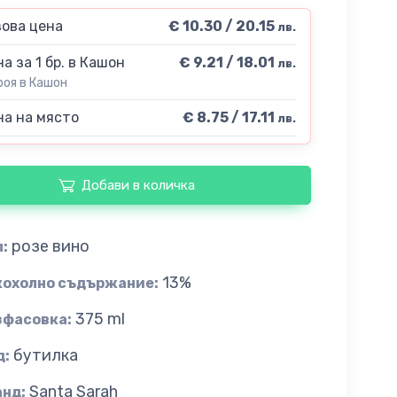
ова цена
€ 10.30 / 20.15
лв.
а за 1 бр. в Кашон
€ 9.21 / 18.01
лв.
роя в Кашон
а на място
€ 8.75 / 17.11
лв.
Добави в количка
розе вино
:
13%
кохолно съдържание:
375 ml
зфасовка:
бутилка
д:
Santa Sarah
анд: