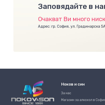
Заповядайте в н
Очакват Ви много ниск
Адрес: гр. София, ул. Градинарска 5
Ноков и син
За нас
Магазин за алкохол в Софи