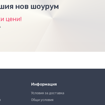
ашия нов шоурум
и цени!
А
Информация
Условия за доставка
я
Общи условия