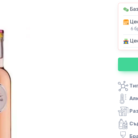
Баз
Цен
6 б
Цен
Тип
Ал
Ра
Съ
Бр