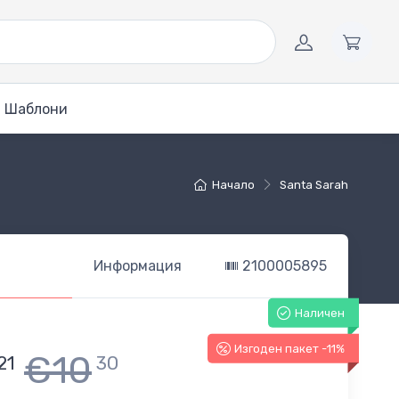
Шаблони
Начало
Santa Sarah
Информация
2100005895
Наличен
Изгоден пакет -11%
€10
21
30