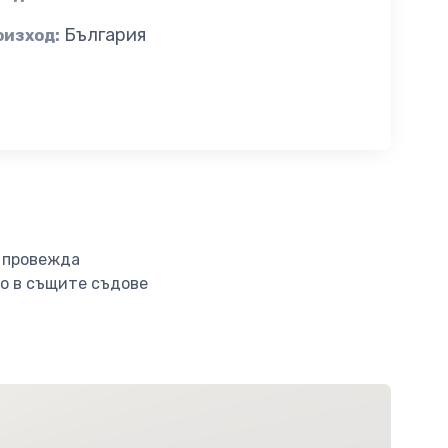
България
оизход:
е провежда
ло в същите съдове