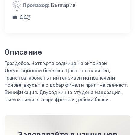
България
Произход:
443
Описание
Гроздобер: Четвърта седмица на октомври
Дегустационни бележки: Цветът е наситен,
гранатов, ароматът интензивен на препечени
тонове, вкусът е с добър финал и приятна свежест.
Винификация: Двуседмична студена мацерация,
осем месеца в стари френски дъбови бъчви.
Заповядайте в нашия нов