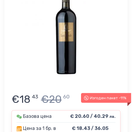
€18
€20
43
60
Изгоден пакет -11%
Базова цена
€ 20.60 / 40.29
лв.
Цена за 1 бр. в
€ 18.43 / 36.05