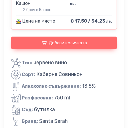
Кашон
лв.
2 броя в Кашон
Цена на място
€ 17.50 / 34.23
лв.
Добави количката
червено вино
Тип:
Каберне Совиньон
Сорт:
13.5%
Алкохолно съдържание:
750 ml
Разфасовка:
бутилка
Съд:
Santa Sarah
Бранд: