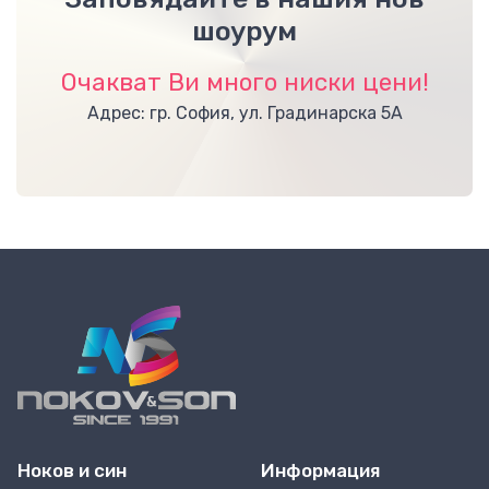
шоурум
Очакват Ви много ниски цени!
Адрес: гр. София, ул. Градинарска 5А
Ноков и син
Информация