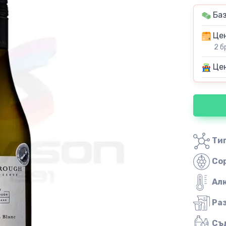
Баз
Цен
2 б
Цен
Тип
Со
Ал
Ра
Съ