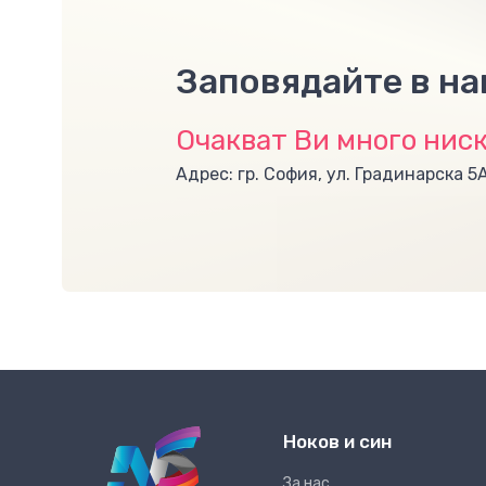
Заповядайте в н
Очакват Ви много ниск
Адрес: гр. София, ул. Градинарска 5
Ноков и син
За нас