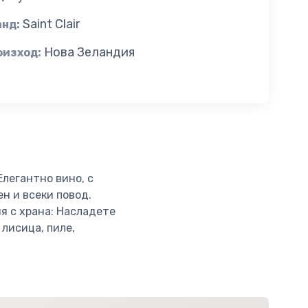
Saint Clair
анд:
Нова Зеландия
оизход:
Елегантно вино, с
н и всеки повод.
я с храна: Насладете
 лисица, пиле,