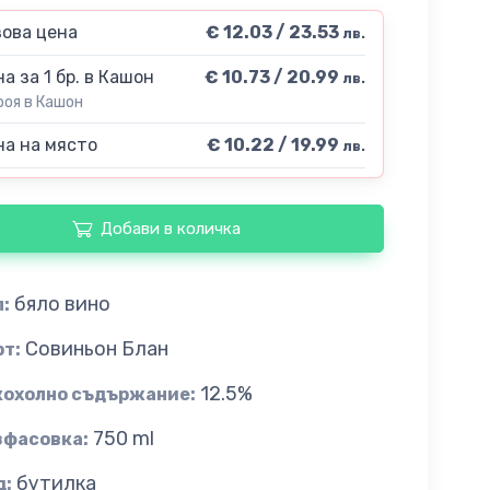
ова цена
€ 12.03 / 23.53
лв.
а за 1 бр. в Кашон
€ 10.73 / 20.99
лв.
роя в Кашон
а на място
€ 10.22 / 19.99
лв.
Добави в количка
бяло вино
:
Совиньон Блан
рт:
12.5%
кохолно съдържание:
750 ml
зфасовка:
бутилка
д: