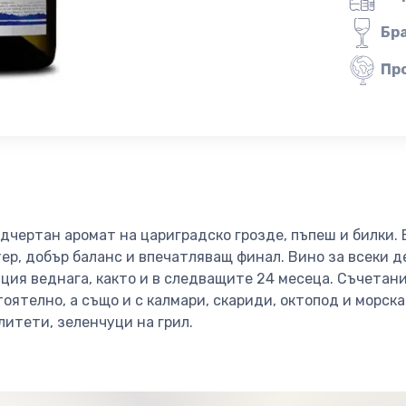
Бр
Пр
одчертан аромат на цариградско грозде, пъпеш и билки. 
ер, добър баланс и впечатляващ финал. Вино за всеки де
ия веднага, както и в следващите 24 месеца. Съчетани
оятелно, а също и с калмари, скариди, октопод и морска
итети, зеленчуци на грил.