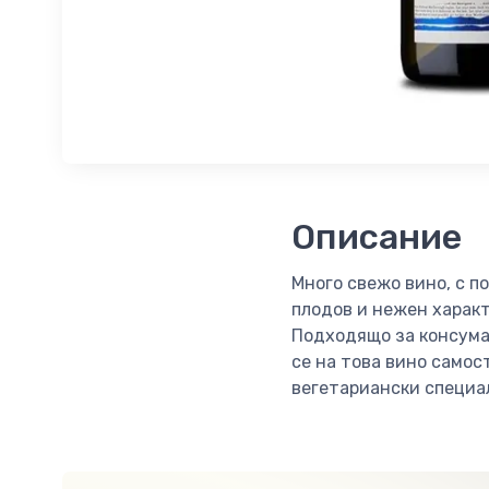
Описание
Много свежо вино, с п
плодов и нежен характ
Подходящо за консумац
се на това вино самост
вегетариански специал