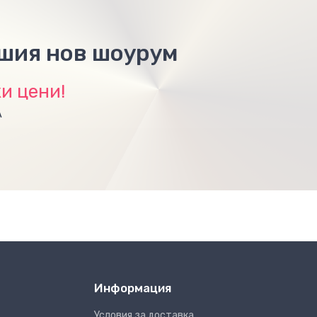
ашия нов шоурум
и цени!
А
Информация
Условия за доставка