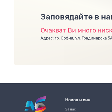
Заповядайте в н
Очакват Ви много ниск
Адрес: гр. София, ул. Градинарска 5
Ноков и син
За нас