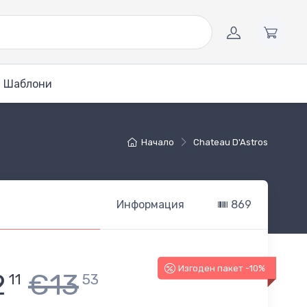
Шаблони
Начало
Chateau D'Astros
Информация
869
Изгоден пакет -10%
2
€13
11
53