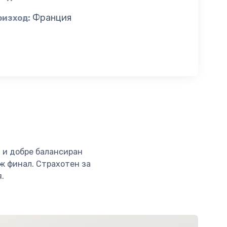
Франция
оизход:
н и добре балансиран
еж финал. Страхотен за
.