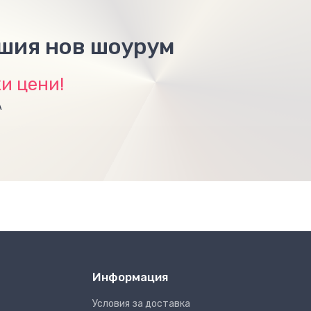
ашия нов шоурум
и цени!
А
Информация
Условия за доставка