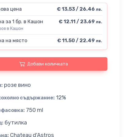
ова цена
€ 13.53 / 26.46
лв.
а за 1 бр. в Кашон
€ 12.11 / 23.69
лв.
роя в Кашон
а на място
€ 11.50 / 22.49
лв.
Добави количката
розе вино
:
12%
кохолно съдържание:
750 ml
зфасовка:
бутилка
д:
Chateau d'Astros
анд: