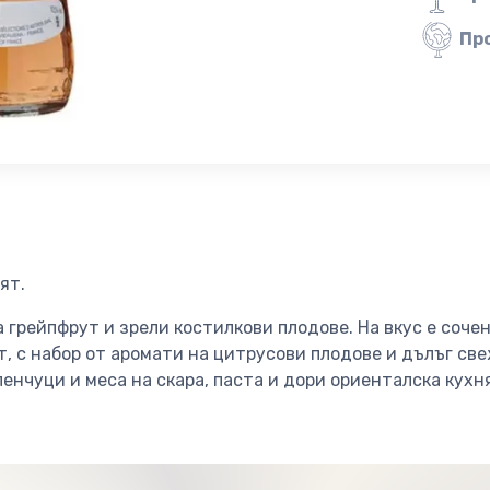
Пр
ят.
грейпфрут и зрели костилкови плодове. На вкус е соче
, с набор от аромати на цитрусови плодове и дълъг св
ленчуци и меса на скара, паста и дори ориенталска кухня