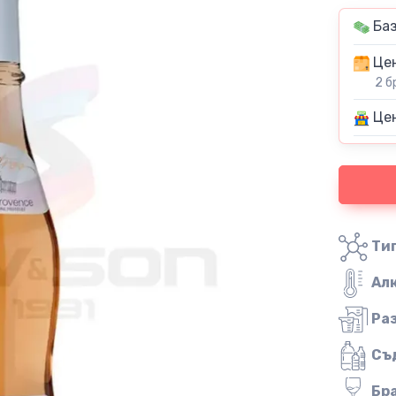
Баз
Цен
2 б
Цен
Тип
Ал
Ра
Съ
Бр