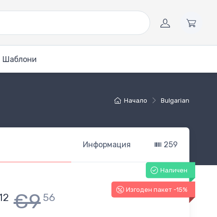
Шаблони
Начало
Bulgarian
Информация
259
Наличен
Изгоден пакет -15%
€9
12
56