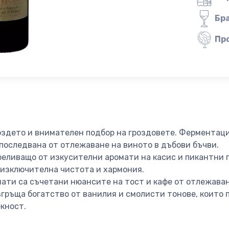
Бр
Пр
оздето и внимателен подбор на гроздовете. Ферментаци
последвана от отлежаване на виното в дъбови бъчви.
реливащо от изкусителни аромати на касис и пикантни 
 изключителна чистота и хармония.
ати са съчетани нюансите на тост и кафе от отлежаван
згръща богатство от ванилия и смолисти тонове, които
кност.