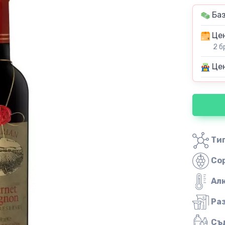
Баз
Цен
2 б
Цен
Тип
Со
Ал
Ра
Съ