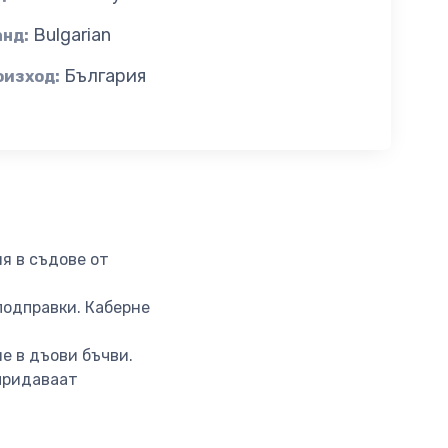
Bulgarian
анд:
България
оизход:
я в съдове от
подправки. Каберне
е в дъови бъчви.
 придаваат