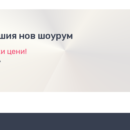
ашия нов шоурум
и цени!
А