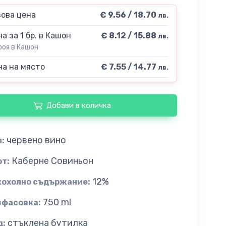
ова цена
€ 9.56 / 18.70
лв.
а за 1 бр. в Кашон
€ 8.12 / 15.88
лв.
роя в Кашон
а на място
€ 7.55 / 14.77
лв.
Добави в количка
червено вино
:
Каберне Совиньон
рт:
12%
кохолно съдържание:
750 ml
зфасовка:
стъклена бутилка
д: