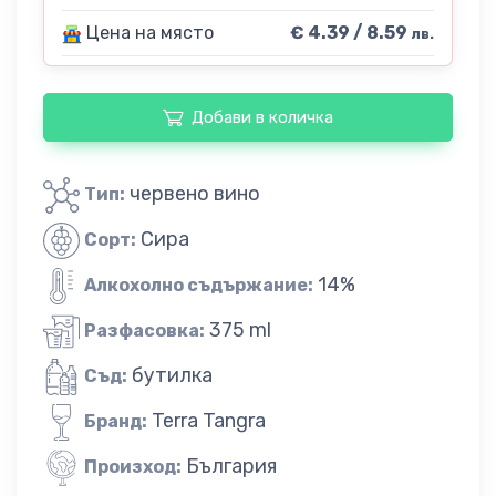
Цена на място
€ 4.39 / 8.59
лв.
Добави в количка
червено вино
Тип:
Сира
Сорт:
14%
Алкохолно съдържание:
375 ml
Разфасовка:
бутилка
Съд:
Terra Tangra
Бранд:
България
Произход: