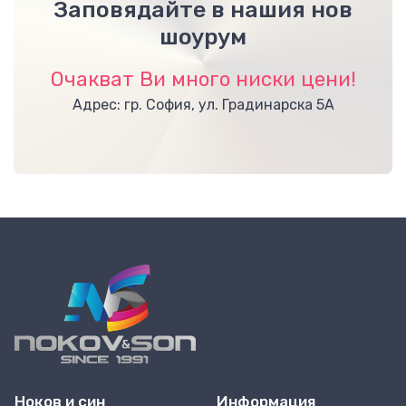
Заповядайте в нашия нов
шоурум
Очакват Ви много ниски цени!
Адрес: гр. София, ул. Градинарска 5А
Ноков и син
Информация