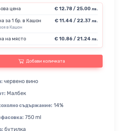
ова цена
€ 12.78 / 25.00
лв.
а за 1 бр. в Кашон
€ 11.44 / 22.37
лв.
роя в Кашон
а на място
€ 10.86 / 21.24
лв.
Добави количката
червено вино
:
Малбек
рт:
14%
кохолно съдържание:
750 ml
зфасовка:
бутилка
д: