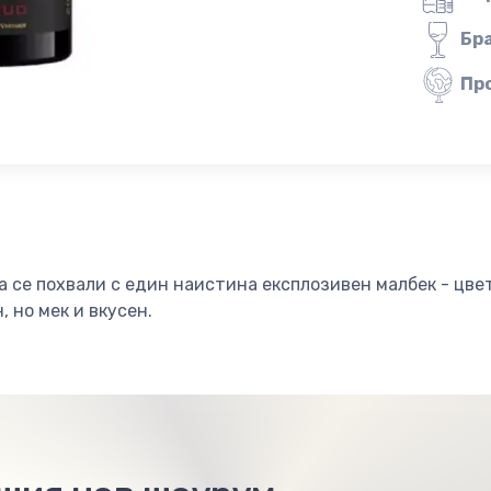
Бр
Пр
 се похвали с един наистина експлозивен малбек - цве
 но мек и вкусен.