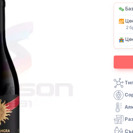
Баз
Цен
2 б
Цен
Тип
Со
Ал
Ра
Съ