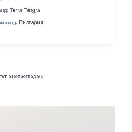
Terra Tangra
анд:
България
оизход:
тът е непрогледен,