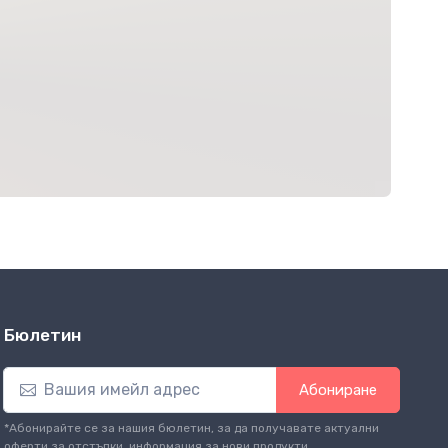
Бюлетин
Абониране
*Абонирайте се за нашия бюлетин, за да получавате актуални
оферти за отстъпки, информация за нови продукти.