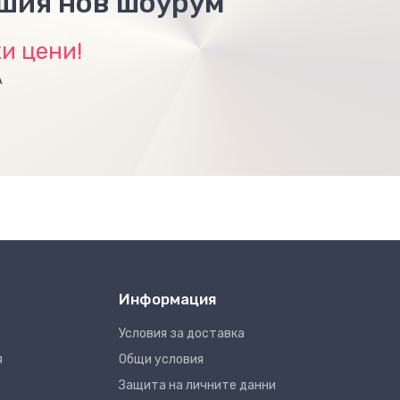
ашия нов шоурум
и цени!
А
Информация
Условия за доставка
я
Общи условия
Защита на личните данни