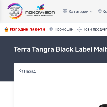
Категории
Ко
Изгодни пакети
Промоции
Нови продук
Terra Tangra Black Label Mal
Назад