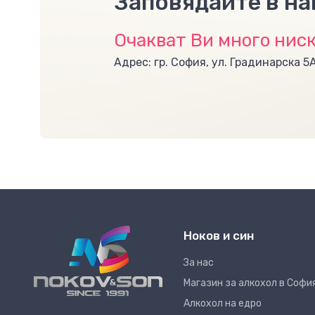
Заповядайте в н
Очакват Ви много ниск
Адрес: гр. София, ул. Градинарска 5
Ноков и син
За нас
Магазин за алкохол в Софи
Алкохол на едро