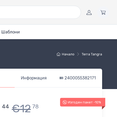
Шаблони
Начало
Terra Tangra
Информация
2400055382171
Изгоден пакет -10%
1
€12
44
78