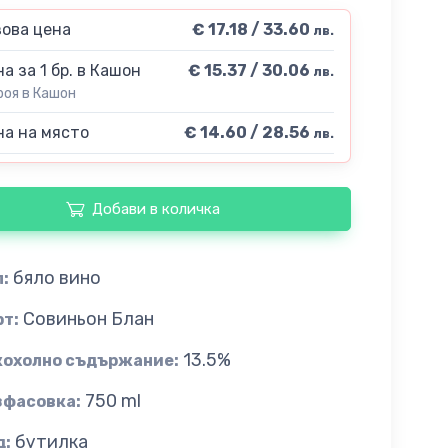
ова цена
€ 17.18 / 33.60
лв.
а за 1 бр. в Кашон
€ 15.37 / 30.06
лв.
роя в Кашон
а на място
€ 14.60 / 28.56
лв.
Добави в количка
бяло вино
:
Совиньон Блан
рт:
13.5%
кохолно съдържание:
750 ml
зфасовка:
бутилка
д: