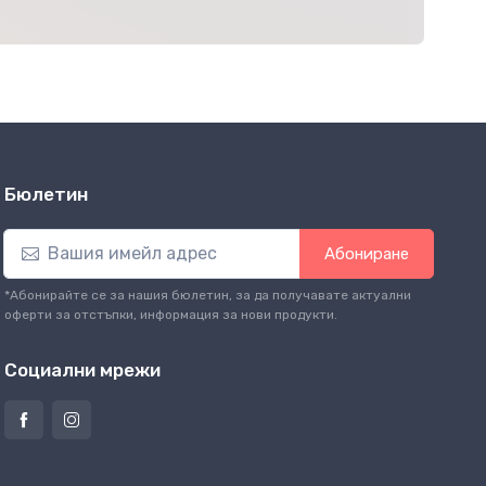
Бюлетин
Абониране
*Абонирайте се за нашия бюлетин, за да получавате актуални
оферти за отстъпки, информация за нови продукти.
Социални мрежи