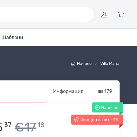
Шаблони
Начало
Villa Maria
Информация
179
Наличен
Изгоден пакет -11%
5
€17
37
18