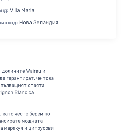
Villa Maria
анд:
Нова Зеландия
оизход:
т долините Wairau и
да гарантират, че това
Изпълващият стаята
ignon Blanc са
 като често берем по-
лансирате мощната
на маракуя и цитрусови