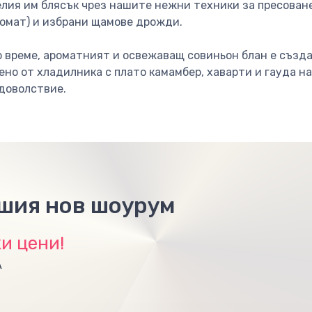
елия им блясък чрез нашите нежни техники за пресоване
ромат) и избрани щамове дрожди.
о време, ароматният и освежаващ совиньон блан е създ
но от хладилника с плато камамбер, хаварти и гауда на
доволствие.
ашия нов шоурум
и цени!
А