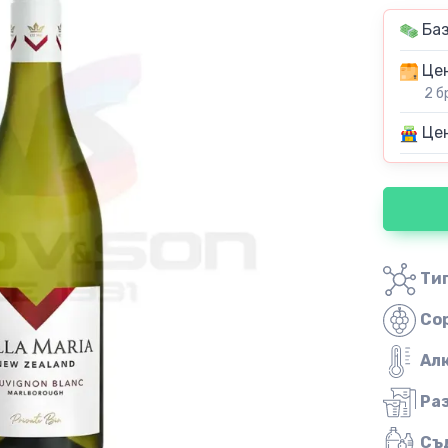
Баз
Цен
2 б
Цен
Тип
Со
Ал
Ра
Съ