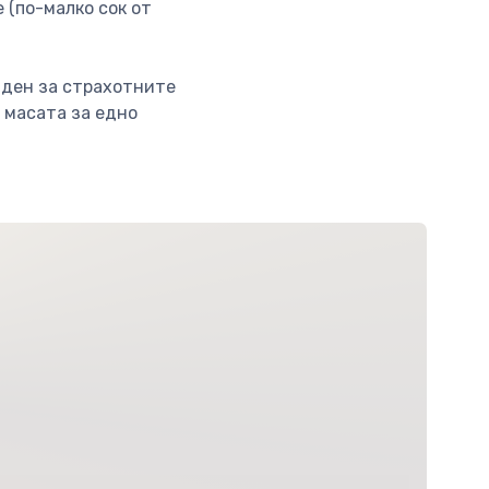
 (по-малко сок от
аден за страхотните
 масата за едно