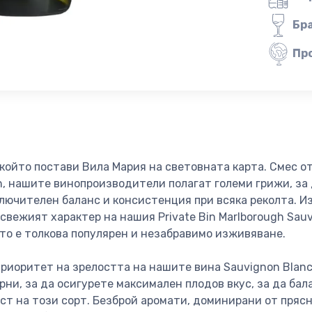
Бр
Пр
 който постави Вила Мария на световната карта. Смес о
h, нашите винопроизводители полагат големи грижи, за 
лючителен баланс и консистенция при всяка реколта. 
свежият характер на нашия Private Bin Marlborough Sauv
то е толкова популярен и незабравимо изживяване.
приоритет на зрелостта на нашите вина Sauvignon Blanc,
рни, за да осигурете максимален плодов вкус, за да ба
т на този сорт. Безброй аромати, доминирани от пряс