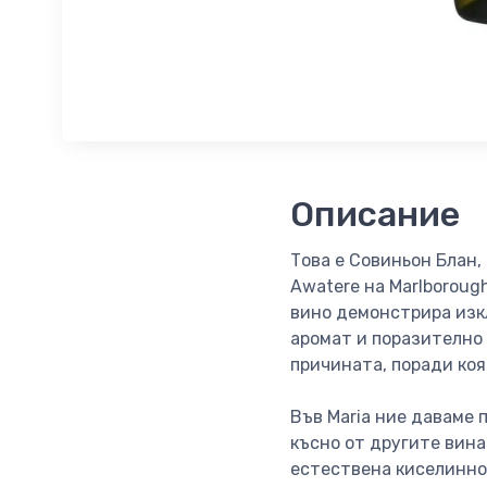
Описание
Това е Совиньон Блан,
Awatere на Marlboroug
вино демонстрира изк
аромат и поразително 
причината, поради коя
Във Maria ние даваме 
късно от другите вина
естествена киселиннос