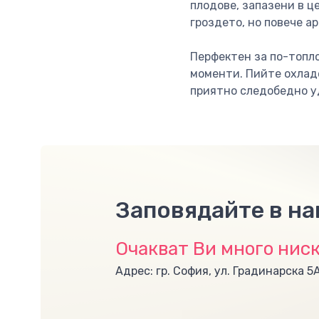
плодове, запазени в ц
гроздето, но повече а
Перфектен за по-топл
моменти. Пийте охладе
приятно следобедно у
Заповядайте в н
Очакват Ви много ниск
Адрес: гр. София, ул. Градинарска 5