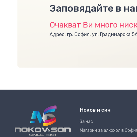
Заповядайте в н
Очакват Ви много ниск
Адрес: гр. София, ул. Градинарска 5
Ноков и син
За нас
Магазин за алкохол в Софи