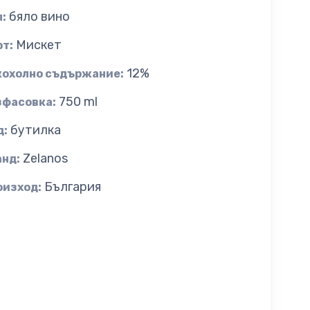
бяло вино
:
Мискет
рт:
12%
кохолно съдържание:
750 ml
зфасовка:
бутилка
д:
Zelanos
анд:
България
оизход: