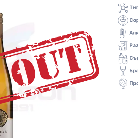
Тип
Со
Ал
Ра
Съ
Бр
Пр