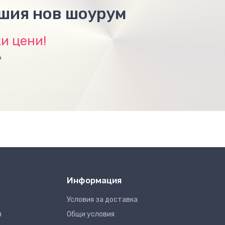
ашия нов шоурум
и цени!
А
Информация
Условия за доставка
я
Общи условия