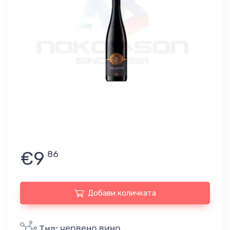
€9
86
Добави количката
червено вино
Тип: