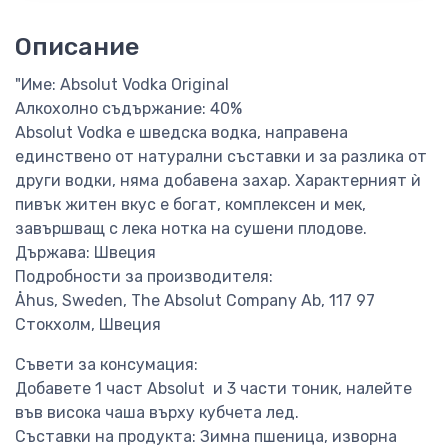
Описание
"Име: Absolut Vodka Original
Алкохолно съдържание: 40%
Absolut Vodka е шведска водка, направена
единствено от натурални съставки и за разлика от
други водки, няма добавена захар. Характерният ѝ
пивък житен вкус е богат, комплексен и мек,
завършващ с лека нотка на сушени плодове.
Държава: Швеция
Подробности за производителя:
Åhus, Sweden, The Absolut Company Ab, 117 97
Стокхолм, Швеция
Съвети за консумация:
Добавете 1 част Absolut и 3 части тоник, налейте
във висока чаша върху кубчета лед.
Съставки на продукта: Зимна пшеница, изворна