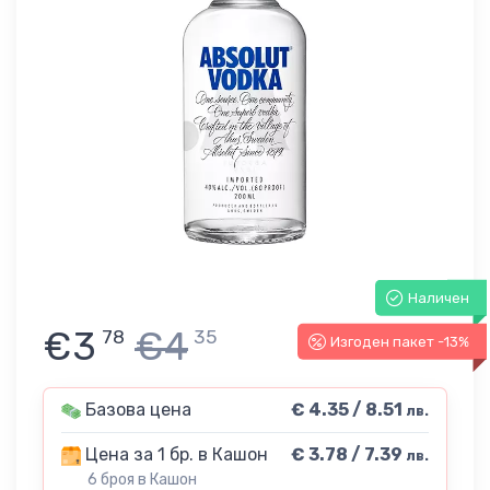
Наличен
€3
€4
78
35
Изгоден пакет -13%
Базова цена
€ 4.35 / 8.51
лв.
Цена за 1 бр. в Кашон
€ 3.78 / 7.39
лв.
6 броя в Кашон