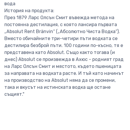
вода
История на продукта:
През 1879 Ларс Олсън Смит въвежда метода на
постоянна дестилация, с която лансира първата
„Absolut Rent Bränvin“ („Абсолютно Чиста Водка“).
Вместо обичайните три-четири пъти водката се
дестилира безброй пъти. 100 години по-късно, тя е
представена като Absolut. Също както тогава (и
днес) Absolut се произвежда в Ахюс - родният град
на Ларс Олсън Смит и мястото, където пшеницата
за направата на водката расте. И тъй като начинът
на производство на Absolut няма да се промени,
така и вкусът на истинската водка ще остане
същият."