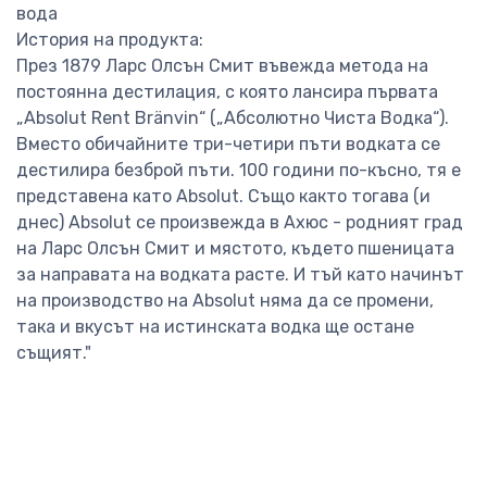
вода
История на продукта:
През 1879 Ларс Олсън Смит въвежда метода на
постоянна дестилация, с която лансира първата
„Absolut Rent Bränvin“ („Абсолютно Чиста Водка“).
Вместо обичайните три-четири пъти водката се
дестилира безброй пъти. 100 години по-късно, тя е
представена като Absolut. Също както тогава (и
днес) Absolut се произвежда в Ахюс - родният град
на Ларс Олсън Смит и мястото, където пшеницата
за направата на водката расте. И тъй като начинът
на производство на Absolut няма да се промени,
така и вкусът на истинската водка ще остане
същият."