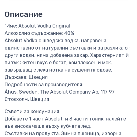
Описание
"Име: Absolut Vodka Original
Алкохолно съдържание: 40%
Absolut Vodka е шведска водка, направена
единствено от натурални съставки и за разлика от
други водки, няма добавена захар. Характерният ѝ
пивък житен вкус е богат, комплексен и мек,
завършващ с лека нотка на сушени плодове.
Държава: Швеция
Подробности за производителя:
Åhus, Sweden, The Absolut Company Ab, 117 97
Стокхолм, Швеция
Съвети за консумация:
Добавете 1 част Absolut и 3 части тоник, налейте
във висока чаша върху кубчета лед.
Съставки на продукта: Зимна пшеница, изворна