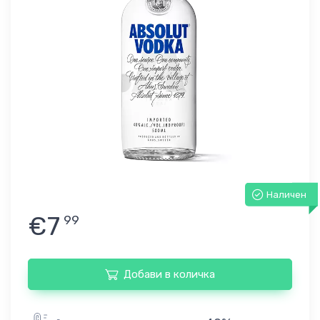
Наличен
€7
99
Добави в количка