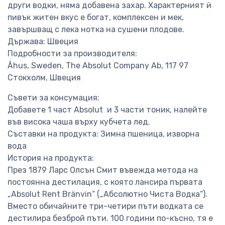
други водки, няма добавена захар. Характерният ѝ
пивък житен вкус е богат, комплексен и мек,
завършващ с лека нотка на сушени плодове.
Държава: Швеция
Подробности за производителя:
Åhus, Sweden, The Absolut Company Ab, 117 97
Стокхолм, Швеция
Съвети за консумация:
Добавете 1 част Absolut и 3 части тоник, налейте
във висока чаша върху кубчета лед.
Съставки на продукта: Зимна пшеница, изворна
вода
История на продукта:
През 1879 Ларс Олсън Смит въвежда метода на
постоянна дестилация, с която лансира първата
„Absolut Rent Bränvin“ („Абсолютно Чиста Водка“).
Вместо обичайните три-четири пъти водката се
дестилира безброй пъти. 100 години по-късно, тя е