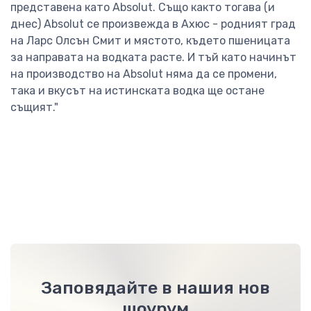
представена като Absolut. Също както тогава (и
днес) Absolut се произвежда в Ахюс - родният град
на Ларс Олсън Смит и мястото, където пшеницата
за направата на водката расте. И тъй като начинът
на производство на Absolut няма да се промени,
така и вкусът на истинската водка ще остане
същият."
Заповядайте в нашия нов
шоурум