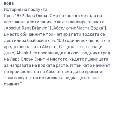
вода
История на продукта:
През 1879 Ларс Олсън Смит въвежда метода на
постоянна дестилация, с която лансира първата
„Absolut Rent Bränvin“ („Абсолютно Чиста Водка“).
Вместо обичайните три-четири пъти водката се
дестилира безброй пъти. 100 години по-късно, тя е
представена като Absolut. Също както тогава (и
днес) Absolut се произвежда в Ахюс - родният град
на Ларс Олсън Смит и мястото, където пшеницата
за направата на водката расте. И тъй като начинът
на производство на Absolut няма да се промени,
така и вкусът на истинската водка ще остане
същият."