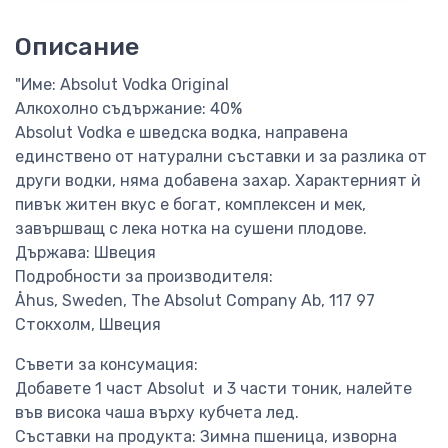
Описание
"Име: Absolut Vodka Original
Алкохолно съдържание: 40%
Absolut Vodka е шведска водка, направена
единствено от натурални съставки и за разлика от
други водки, няма добавена захар. Характерният ѝ
пивък житен вкус е богат, комплексен и мек,
завършващ с лека нотка на сушени плодове.
Държава: Швеция
Подробности за производителя:
Åhus, Sweden, The Absolut Company Ab, 117 97
Стокхолм, Швеция
Съвети за консумация:
Добавете 1 част Absolut и 3 части тоник, налейте
във висока чаша върху кубчета лед.
Съставки на продукта: Зимна пшеница, изворна