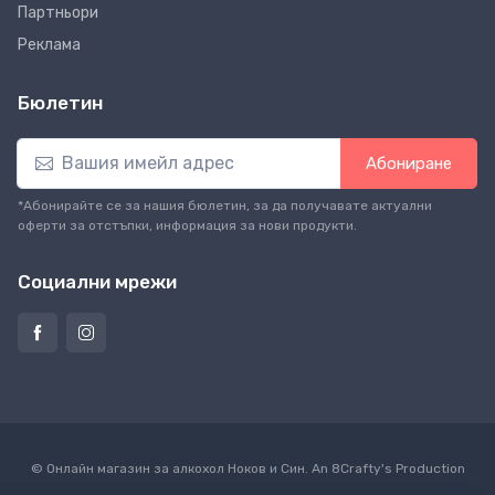
Партньори
Реклама
Бюлетин
Абониране
*Абонирайте се за нашия бюлетин, за да получавате актуални
оферти за отстъпки, информация за нови продукти.
Социални мрежи
© Онлайн магазин за алкохол Ноков и Син. An
8Crafty
's Production