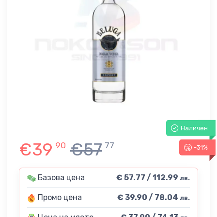
Наличен
€39
€57
90
77
-31%
Базова цена
€ 57.77 / 112.99
лв.
Промо цена
€ 39.90 / 78.04
лв.