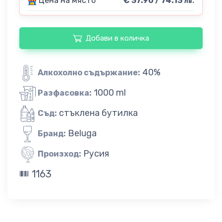
Цена на място
€ 37.90 / 74.13
лв.
Добави в количка
40%
Алкохолно съдържание:
1000 ml
Разфасовка:
стъклена бутилка
Съд:
Beluga
Бранд:
Русия
Произход:
1163