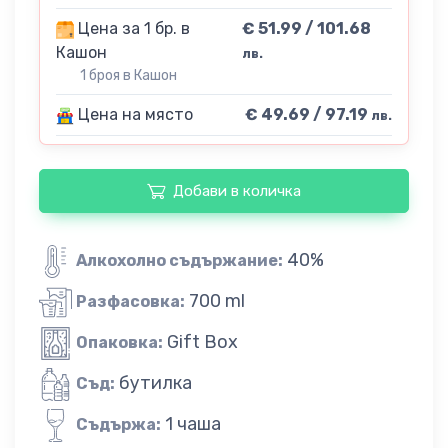
Цена за 1 бр. в
€ 51.99 / 101.68
Кашон
лв.
1 броя в Кашон
Цена на място
€ 49.69 / 97.19
лв.
Добави в количка
40%
Алкохолно съдържание:
700 ml
Разфасовка:
Gift Box
Опаковка:
бутилка
Съд:
1 чаша
Съдържа: