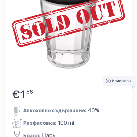
Изчерпан
€1
68
40%
Алкохолно съдържание:
100 ml
Разфасовка:
Царь
Бранд: