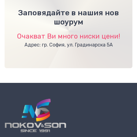
Заповядайте в нашия нов
шоурум
Очакват Ви много ниски цени!
Адрес: гр. София, ул. Градинарска 5А