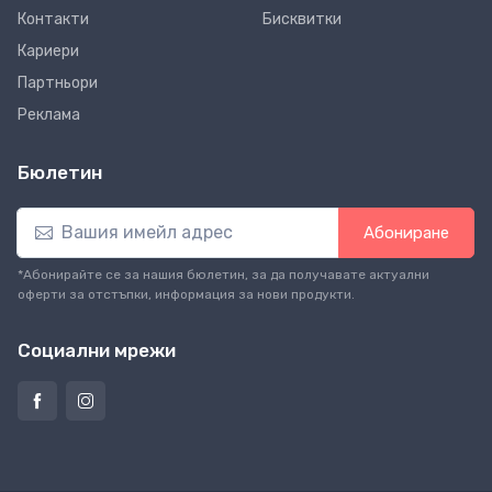
Контакти
Бисквитки
Кариери
Партньори
Реклама
Бюлетин
Абониране
*Абонирайте се за нашия бюлетин, за да получавате актуални
оферти за отстъпки, информация за нови продукти.
Социални мрежи