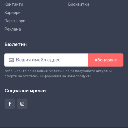
Контакти
Бисквитки
Кариери
Партньори
Реклама
Бюлетин
Абониране
*Абонирайте се за нашия бюлетин, за да получавате актуални
оферти за отстъпки, информация за нови продукти.
Социални мрежи