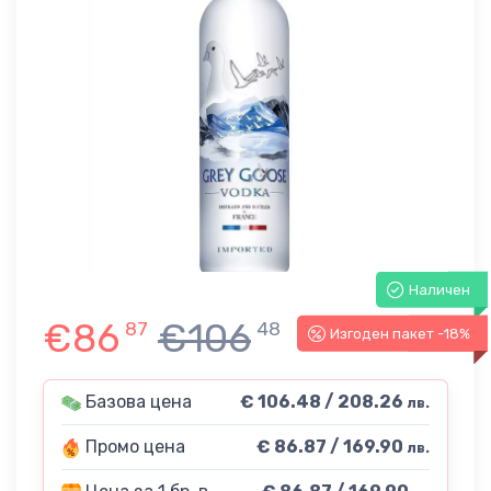
Наличен
€86
€106
87
48
Изгоден пакет -18%
-18%
Базова цена
€ 106.48 / 208.26
лв.
Промо цена
€ 86.87 / 169.90
лв.