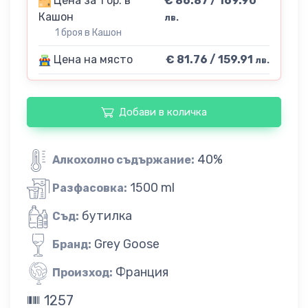
Цена за 1 бр. в
€ 86.87 / 169.90
Кашон
лв.
1 броя в Кашон
Цена на място
€ 81.76 / 159.91
лв.
Добави в количка
40%
Алкохолно съдържание:
1500 ml
Разфасовка:
бутилка
Съд:
Grey Goose
Бранд:
Франция
Произход:
1257