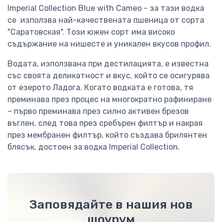
Imperial Collection Blue with Cameo - за тази водка
се използва най-качествената пшеница от сорта
"Саратовская". Този южен сорт има високо
съдържание на нишесте и уникален вкусов профил.
Водата, използвана при дестилацията, е известна
със своята деликатност и вкус, който се осигурява
от езерото Ладога. Когато водката е готова, тя
преминава през процес на многократно рафиниране
– първо преминава през силно активен брезов
въглен, след това през сребърен филтър и накрая
през мембранен филтър, който създава брилянтен
блясък, достоен за водка Imperial Collection.
Заповядайте в нашия нов
шоурум