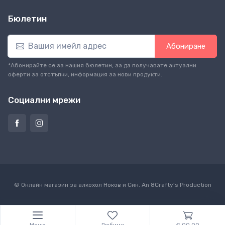
Бюлетин
Абониране
*Абонирайте се за нашия бюлетин, за да получавате актуални
оферти за отстъпки, информация за нови продукти.
Социални мрежи
© Онлайн магазин за алкохол Ноков и Син. An
8Crafty
's Production