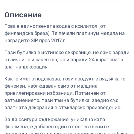
Описание
Това е единствената водка с ксилитол (от
финландска бреза). Тя печели платинум медала на
наградите SIP през 2017 г.
Тази бутилка е истинско съкровище, не само заради
отличните ѝ качества, но и заради 24 каратовата
златна декорация.
Както името подсказва, този продукт е рядък като
феномен, наблюдаван само от малцина
привилегировани избраници. Потъмнен от
затъмнението, тази тъмна бутилка, заедно със
златната декорация е стъкларско произведение.
За да осигури съдържание, уникално като
феномена, е добавен един от естествените
подсладители от природата, намиращ се в дълбоко