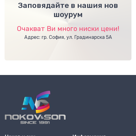
Заповядайте в нашия нов
шоурум
Очакват Ви много ниски цени!
Адрес: гр. София, ул. Градинарска 5А