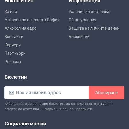
Ноков и син
Информация
За нас
Условия за доставка
Магазин за алкохол в София
Общи условия
Алкохол на едро
Защита на личните данни
Контакти
Бисквитки
Кариери
Партньори
Реклама
Бюлетин
Абониране
*Абонирайте се за нашия бюлетин, за да получавате актуални
оферти за отстъпки, информация за нови продукти.
Социални мрежи