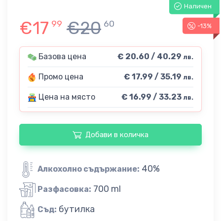
Наличен
€17
€20
99
60
-13%
Базова цена
€ 20.60 / 40.29
лв.
Промо цена
€ 17.99 / 35.19
лв.
Цена на място
€ 16.99 / 33.23
лв.
Добави в количка
40%
Алкохолно съдържание:
700 ml
Разфасовка:
бутилка
Съд: