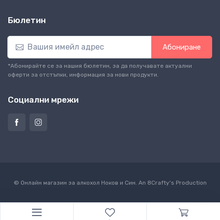
Бюлетин
Абониране
*Абонирайте се за нашия бюлетин, за да получавате актуални
оферти за отстъпки, информация за нови продукти.
Социални мрежи
© Онлайн магазин за алкохол Ноков и Син. An
8Crafty
's Production