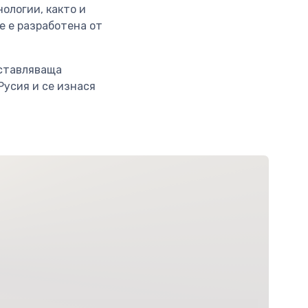
ологии, както и
че е разработена от
дставляваща
Русия и се изнася