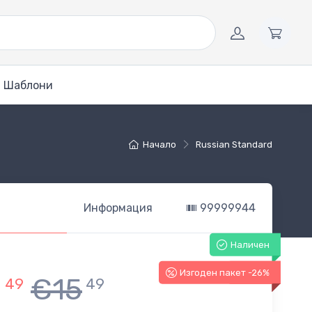
Шаблони
Начало
Russian Standard
Информация
99999944
Наличен
Изгоден пакет -26%
-26%
1
€15
49
49