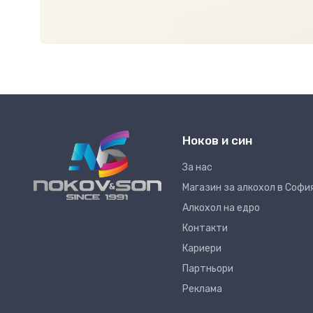
Ноков и син
За нас
Магазин за алкохол в Софи
Алкохол на едро
Контакти
Кариери
Партньори
Реклама