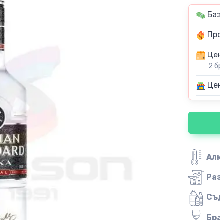
Баз
Про
Цен
2 б
Цен
Ал
Ра
Съ
Бр