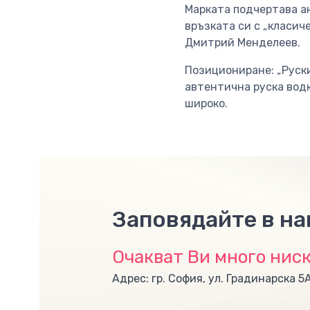
Марката подчертава ан
връзката си с „класич
Дмитрий Менделеев.
Позициониране: „Руск
автентична руска водк
широко.
Заповядайте в н
Очакват Ви много ниск
Адрес: гр. София, ул. Градинарска 5