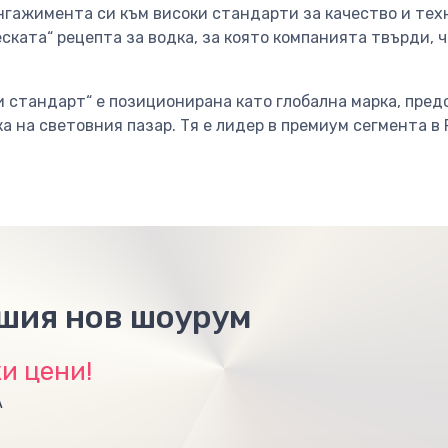
гажимента си към високи стандарти за качество и техн
еската“ рецепта за водка, за която компанията твърди, 
и стандарт“ е позиционирана като глобална марка, пре
а на световния пазар. Тя е лидер в премиум сегмента в 
ашия нов шоурум
и цени!
А