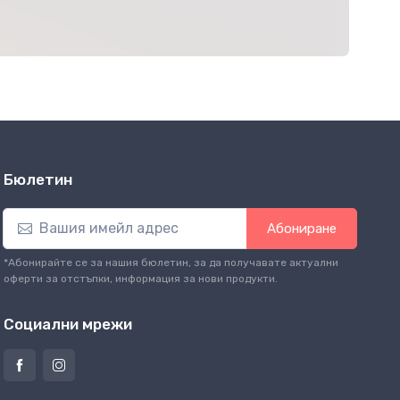
Бюлетин
Абониране
*Абонирайте се за нашия бюлетин, за да получавате актуални
оферти за отстъпки, информация за нови продукти.
Социални мрежи