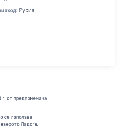
Русия
оизход:
8 г. от предприемача
о се използва
езерото Ладога.