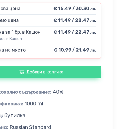
ова цена
€ 15.49 / 30.30
лв.
мо цена
€ 11.49 / 22.47
лв.
а за 1 бр. в Кашон
€ 11.49 / 22.47
лв.
роя в Кашон
а на място
€ 10.99 / 21.49
лв.
Добави в количка
40%
кохолно съдържание:
1000 ml
зфасовка:
бутилка
д:
Russian Standard
анд: