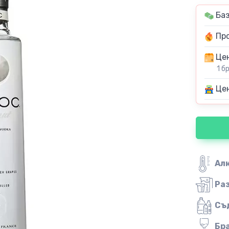
Баз
Про
Цен
1 б
Цен
Ал
Ра
Съ
Бр