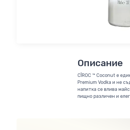
Описание
CÎROC ™ Coconut е еди
Premium Vodka и не съ
напитка се влива майс
пищно различен и елег