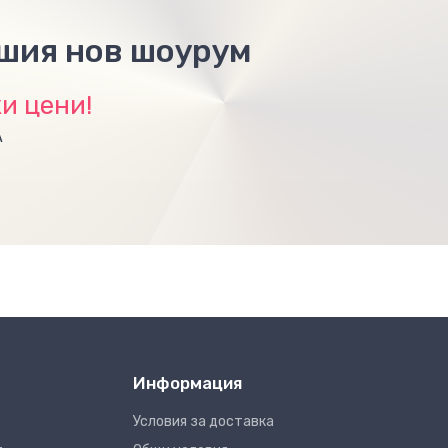
ашия нов шоурум
и цени!
А
Информация
Условия за доставка