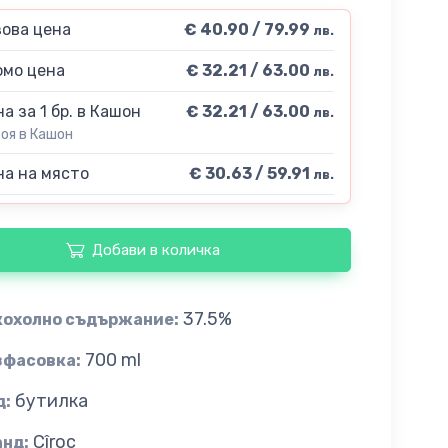
ова цена
€ 40.90 / 79.99
лв.
мо цена
€ 32.21 / 63.00
лв.
а за 1 бр. в Кашон
€ 32.21 / 63.00
лв.
роя в Кашон
а на място
€ 30.63 / 59.91
лв.
Добави в количка
37.5%
кохолно съдържание:
700 ml
зфасовка:
бутилка
д:
Cîroc
анд: