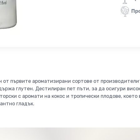
Пр
н от първите ароматизирани сортове от производителите
държа глутен. Дестилиран пет пъти, за да осигури висо
торски с аромати на кокос и тропически плодове, което в
антно гладък.