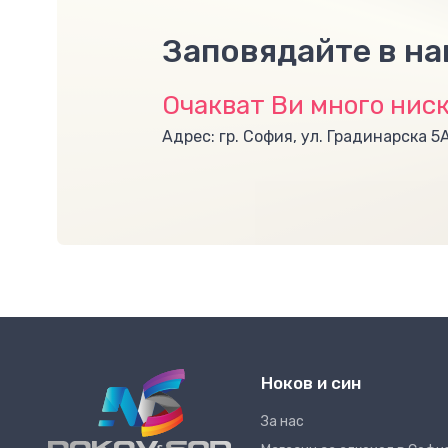
Заповядайте в н
Очакват Ви много ниск
Адрес: гр. София, ул. Градинарска 5
Ноков и син
За нас