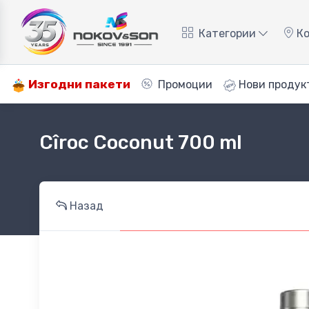
Категории
Ко
Изгодни пакети
Промоции
Нови продук
Cîroc Coconut 700 ml
Назад