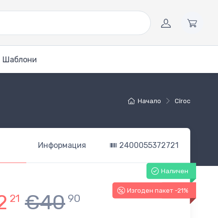
Шаблони
Начало
Cîroc
Информация
2400055372721
Наличен
Изгоден пакет -21%
-21%
2
€40
21
90