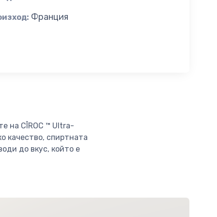
Франция
оизход:
 на CÎROC ™ Ultra-
ко качество, спиртната
оди до вкус, който е