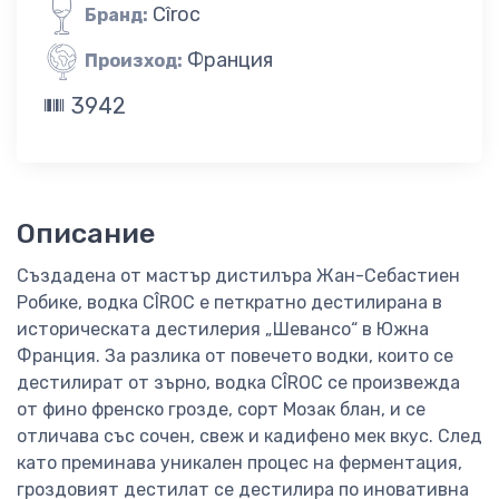
Cîroc
Бранд:
Франция
Произход:
3942
Описание
Създадена от мастър дистилъра Жан-Себастиен
Робике, водка CÎROC е петкратно дестилирана в
историческата дестилерия „Шевансо“ в Южна
Франция. За разлика от повечето водки, които се
дестилират от зърно, водка CÎROC се произвежда
от фино френско грозде, сорт Мозак блан, и се
отличава със сочен, свеж и кадифено мек вкус. След
като преминава уникален процес на ферментация,
гроздовият дестилат се дестилира по иновативна