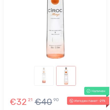
Наличен
€32
€40
21
90
Изгоден пакет -21%
-21%