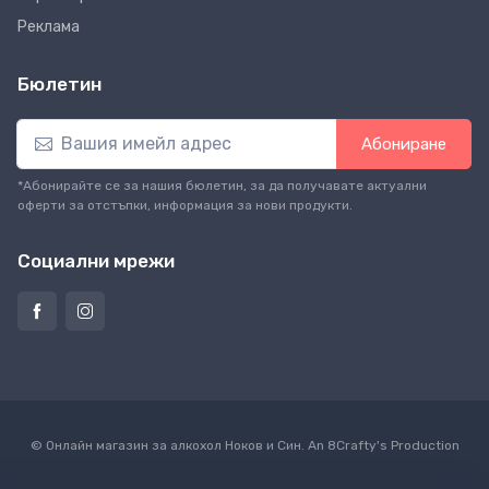
Реклама
Бюлетин
Абониране
*Абонирайте се за нашия бюлетин, за да получавате актуални
оферти за отстъпки, информация за нови продукти.
Социални мрежи
© Онлайн магазин за алкохол Ноков и Син. An
8Crafty
's Production