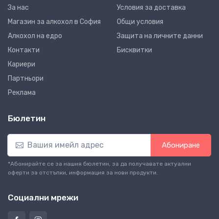
За нас
Условия за доставка
Магазин за алкохол в София
Общи условия
Алкохол на едро
Защита на личните данни
Контакти
Бисквитки
Кариери
Партньори
Реклама
Бюлетин
Абониране
*Абонирайте се за нашия бюлетин, за да получавате актуални
оферти за отстъпки, информация за нови продукти.
Социални мрежи