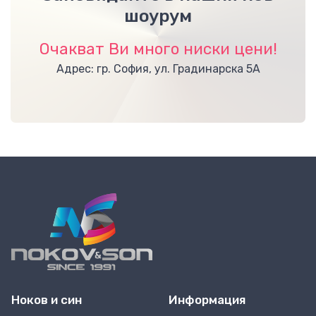
шоурум
Очакват Ви много ниски цени!
Адрес: гр. София, ул. Градинарска 5А
Ноков и син
Информация