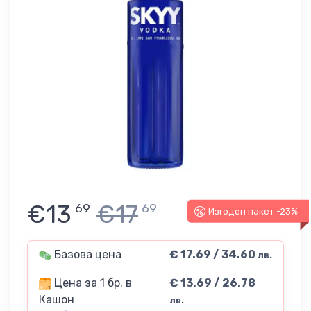
€13
€17
69
69
Изгоден пакет -23%
Базова цена
€ 17.69 / 34.60
лв.
Цена за 1 бр. в
€ 13.69 / 26.78
Кашон
лв.